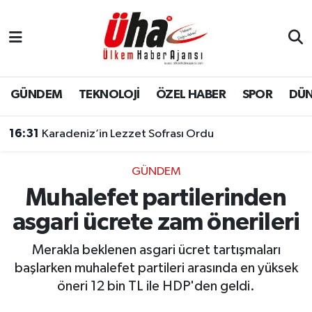
İstanbul Nöbetçi Eczaneler
İstanbul Hava Durumu
GÜNDEM
TEKNOLOJİ
ÖZEL HABER
SPOR
DÜ
İstanbul Namaz Vakitleri
16:31
Karadeniz’in Lezzet Sofrası Ordu
İstanbul Trafik Yoğunluk Haritası
GÜNDEM
Muhalefet partilerinden
Süper Lig Puan Durumu ve Fikstür
asgari ücrete zam önerileri
Tüm Manşetler
Merakla beklenen asgari ücret tartışmaları
Son Dakika Haberleri
başlarken muhalefet partileri arasında en yüksek
öneri 12 bin TL ile HDP'den geldi.
Haber Arşivi