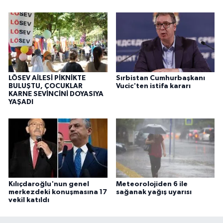
LÖSEV AİLESİ PİKNİKTE
Sırbistan Cumhurbaşkanı
BULUŞTU, ÇOCUKLAR
Vucic'ten istifa kararı
KARNE SEVİNCİNİ DOYASIYA
YAŞADI
Kılıçdaroğlu'nun genel
Meteorolojiden 6 ile
merkezdeki konuşmasına 17
sağanak yağış uyarısı
vekil katıldı