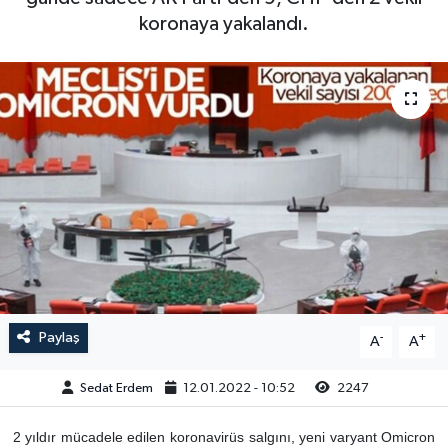
koronaya yakalandı.
Paylaş
-
+
A
A
Sedat Erdem
12.01.2022 - 10:52
2247
2 yıldır mücadele edilen koronavirüs salgını, yeni varyant Omicron