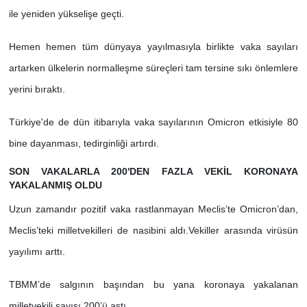
ile yeniden yükselişe geçti.
Hemen hemen tüm dünyaya yayılmasıyla birlikte vaka sayıları
artarken ülkelerin normalleşme süreçleri tam tersine sıkı önlemlere
yerini bıraktı.
Türkiye'de de dün itibarıyla vaka sayılarının Omicron etkisiyle 80
bine dayanması, tedirginliği artırdı.
SON VAKALARLA 200'DEN FAZLA VEKİL KORONAYA
YAKALANMIŞ OLDU
Uzun zamandır pozitif vaka rastlanmayan Meclis’te Omicron’dan,
Meclis’teki milletvekilleri de nasibini aldı.Vekiller arasında virüsün
yayılımı arttı.
TBMM’de salgının başından bu yana koronaya yakalanan
milletvekili sayısı 200’ü aştı.