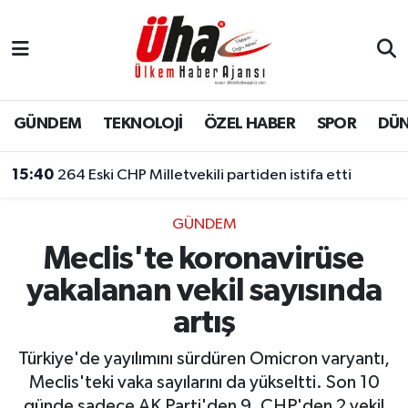
İstanbul Nöbetçi Eczaneler
İstanbul Hava Durumu
GÜNDEM
TEKNOLOJİ
ÖZEL HABER
SPOR
DÜ
İstanbul Namaz Vakitleri
15:40
264 Eski CHP Milletvekili partiden istifa etti
İstanbul Trafik Yoğunluk Haritası
GÜNDEM
Meclis'te koronavirüse
Süper Lig Puan Durumu ve Fikstür
yakalanan vekil sayısında
Tüm Manşetler
artış
Son Dakika Haberleri
Türkiye'de yayılımını sürdüren Omicron varyantı,
Meclis'teki vaka sayılarını da yükseltti. Son 10
Haber Arşivi
günde sadece AK Parti'den 9, CHP'den 2 vekil