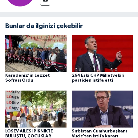
Bunlar da ilginizi çekebilir
Karadeniz’in Lezzet
264 Eski CHP Milletvekili
Sofrası Ordu
partiden istifa etti
LÖSEV AİLESİ PİKNİKTE
Sırbistan Cumhurbaşkanı
BULUŞTU, ÇOCUKLAR
Vucic'ten istifa kararı