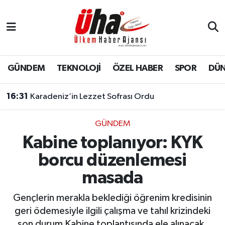
İstanbul Nöbetçi Eczaneler
İstanbul Hava Durumu
GÜNDEM
TEKNOLOJİ
ÖZEL HABER
SPOR
DÜ
İstanbul Namaz Vakitleri
16:31
Karadeniz’in Lezzet Sofrası Ordu
İstanbul Trafik Yoğunluk Haritası
GÜNDEM
Kabine toplanıyor: KYK
Süper Lig Puan Durumu ve Fikstür
borcu düzenlemesi
Tüm Manşetler
masada
Son Dakika Haberleri
Gençlerin merakla beklediği öğrenim kredisinin
geri ödemesiyle ilgili çalışma ve tahıl krizindeki
Haber Arşivi
son durum Kabine toplantısında ele alınacak.