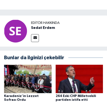
EDITÖR HAKKINDA
Sedat Erdem
Bunlar da ilginizi çekebilir
Karadeniz’in Lezzet
264 Eski CHP Milletvekili
Sofrası Ordu
partiden istifa etti