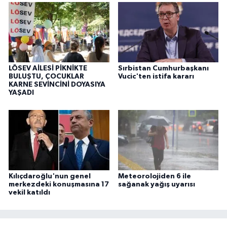
LÖSEV AİLESİ PİKNİKTE
Sırbistan Cumhurbaşkanı
BULUŞTU, ÇOCUKLAR
Vucic'ten istifa kararı
KARNE SEVİNCİNİ DOYASIYA
YAŞADI
Kılıçdaroğlu'nun genel
Meteorolojiden 6 ile
merkezdeki konuşmasına 17
sağanak yağış uyarısı
vekil katıldı