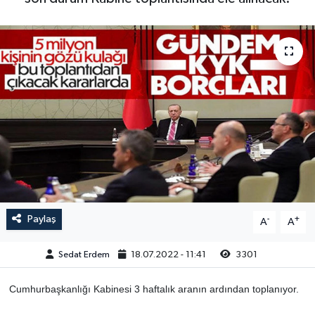
Paylaş
-
+
A
A
Sedat Erdem
18.07.2022 - 11:41
3301
Cumhurbaşkanlığı Kabinesi 3 haftalık aranın ardından toplanıyor.