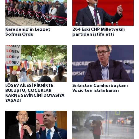
Karadeniz’in Lezzet
264 Eski CHP Milletvekili
Sofrası Ordu
partiden istifa etti
LÖSEV AİLESİ PİKNİKTE
Sırbistan Cumhurbaşkanı
BULUŞTU, ÇOCUKLAR
Vucic'ten istifa kararı
KARNE SEVİNCİNİ DOYASIYA
YAŞADI