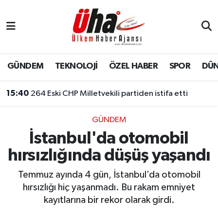
İstanbul Nöbetçi Eczaneler
İstanbul Hava Durumu
GÜNDEM
TEKNOLOJİ
ÖZEL HABER
SPOR
DÜ
İstanbul Namaz Vakitleri
15:40
264 Eski CHP Milletvekili partiden istifa etti
İstanbul Trafik Yoğunluk Haritası
GÜNDEM
İstanbul'da otomobil
Süper Lig Puan Durumu ve Fikstür
hırsızlığında düşüş yaşandı
Tüm Manşetler
Temmuz ayında 4 gün, İstanbul’da otomobil
Son Dakika Haberleri
hırsızlığı hiç yaşanmadı. Bu rakam emniyet
kayıtlarına bir rekor olarak girdi.
Haber Arşivi