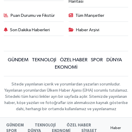
Haritası
Puan Durumu ve Fikstür
Tüm Manşetler
Son Dakika Haberleri
Haber Arşivi
GÜNDEM
TEKNOLOJİ
ÖZEL HABER
SPOR
DÜNYA
EKONOMİ
Sitede yayınlanan içerik ve yorumlardan yazarları sorumludur.
Yayınlanan yorumlardan Ülkem Haber Ajansı (ÜHA) sorumlu tutulamaz.
Sitedeki tüm harici linkler ayrı bir sayfada açılır. Sitemizde yayınlanan
haber, köşe yazıları ve fotoğraflar izin alınmaksızın kaynak gösterilse
dahi, herhangi bir ortamda kullanılamaz ve yayınlanamaz
GÜNDEM
TEKNOLOJİ
ÖZEL HABER
Haber
SPOR
DÜNYA
EKONOMİ
SİYASET