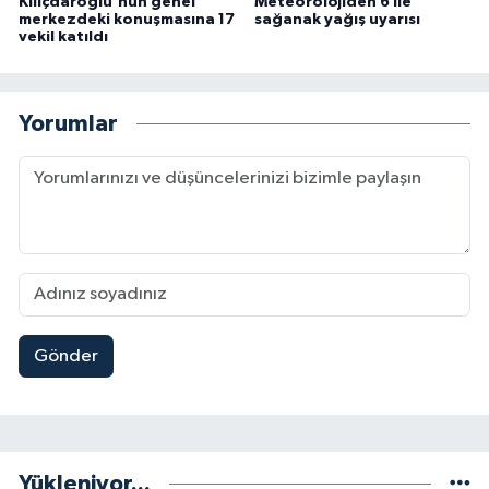
Kılıçdaroğlu'nun genel
Meteorolojiden 6 ile
merkezdeki konuşmasına 17
sağanak yağış uyarısı
vekil katıldı
Yorumlar
Gönder
Yükleniyor...