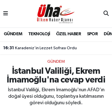
İstanbul Nöbetçi Eczaneler
İstanbul Hava Durumu
GÜNDEM
TEKNOLOJİ
ÖZEL HABER
SPOR
DÜ
İstanbul Namaz Vakitleri
16:31
Karadeniz’in Lezzet Sofrası Ordu
İstanbul Trafik Yoğunluk Haritası
GÜNDEM
İstanbul Valiliği, Ekrem
Süper Lig Puan Durumu ve Fikstür
İmamoğlu'na cevap verdi
Tüm Manşetler
İstanbul Valiliği, Ekrem İmamoğlu'nun AFAD'ın
Son Dakika Haberleri
doğal üyesi olduğunu, toplantıya katılmasının
görevi olduğunu söyledi.
Haber Arşivi