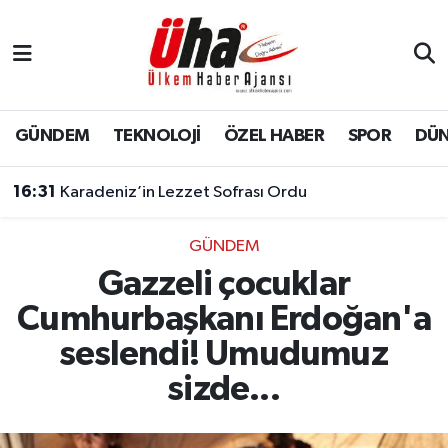
İstanbul Nöbetçi Eczaneler
İstanbul Hava Durumu
GÜNDEM
TEKNOLOJİ
ÖZEL HABER
SPOR
DÜ
İstanbul Namaz Vakitleri
16:31
Karadeniz’in Lezzet Sofrası Ordu
İstanbul Trafik Yoğunluk Haritası
GÜNDEM
Gazzeli çocuklar
Süper Lig Puan Durumu ve Fikstür
Cumhurbaşkanı Erdoğan'a
Tüm Manşetler
seslendi! Umudumuz
sizde...
Son Dakika Haberleri
Haber Arşivi