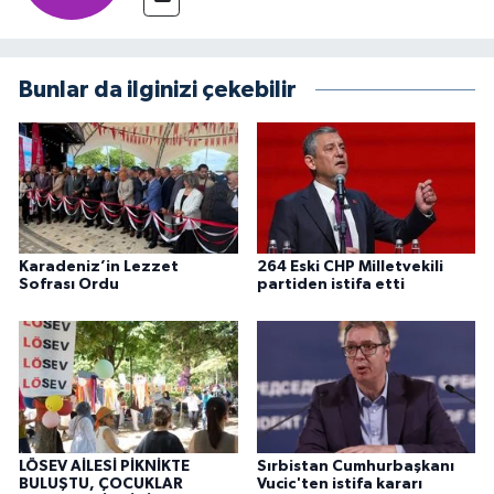
Bunlar da ilginizi çekebilir
Karadeniz’in Lezzet
264 Eski CHP Milletvekili
Sofrası Ordu
partiden istifa etti
LÖSEV AİLESİ PİKNİKTE
Sırbistan Cumhurbaşkanı
BULUŞTU, ÇOCUKLAR
Vucic'ten istifa kararı