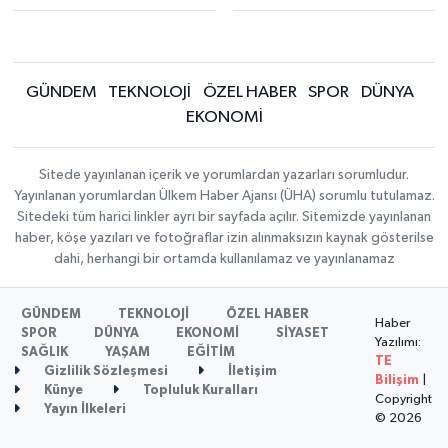
GÜNDEM
TEKNOLOJİ
ÖZEL HABER
SPOR
DÜNYA
EKONOMİ
Sitede yayınlanan içerik ve yorumlardan yazarları sorumludur.
Yayınlanan yorumlardan Ülkem Haber Ajansı (ÜHA) sorumlu tutulamaz.
Sitedeki tüm harici linkler ayrı bir sayfada açılır. Sitemizde yayınlanan
haber, köşe yazıları ve fotoğraflar izin alınmaksızın kaynak gösterilse
dahi, herhangi bir ortamda kullanılamaz ve yayınlanamaz
GÜNDEM
TEKNOLOJİ
ÖZEL HABER
Haber
SPOR
DÜNYA
EKONOMİ
SİYASET
Yazılımı:
SAĞLIK
YAŞAM
EĞİTİM
TE
Gizlilik Sözleşmesi
İletişim
Bilişim
|
Künye
Topluluk Kuralları
Copyright
Yayın İlkeleri
© 2026