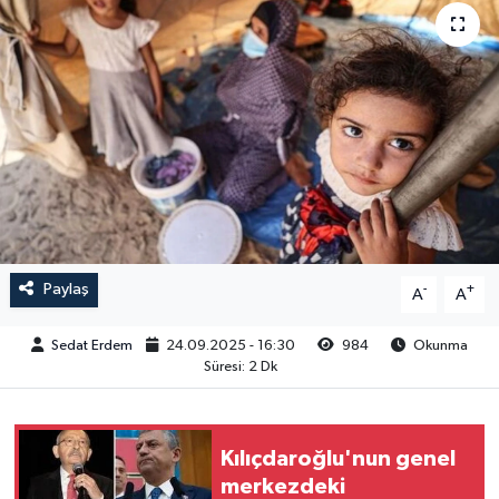
Paylaş
-
+
A
A
Sedat Erdem
24.09.2025 - 16:30
984
Okunma
Süresi: 2 Dk
Kılıçdaroğlu'nun genel
merkezdeki