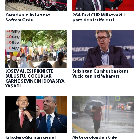
Karadeniz’in Lezzet
264 Eski CHP Milletvekili
Sofrası Ordu
partiden istifa etti
LÖSEV AİLESİ PİKNİKTE
Sırbistan Cumhurbaşkanı
BULUŞTU, ÇOCUKLAR
Vucic'ten istifa kararı
KARNE SEVİNCİNİ DOYASIYA
YAŞADI
Kılıçdaroğlu'nun genel
Meteorolojiden 6 ile