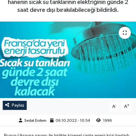
hanenin sıcak su tanklarının elektriğinin günde 2
saat devre dışı bırakılabileceği bildirildi.
Paylaş
-
+
A
A
Sedat Erdem
06.10.2022 - 10:54
1996
Rusya-Ukrayna savaşı ile birlikte küresel çapta enerji krizi başladı.