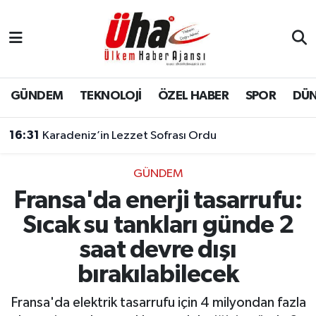
İstanbul Nöbetçi Eczaneler
İstanbul Hava Durumu
GÜNDEM
TEKNOLOJİ
ÖZEL HABER
SPOR
DÜ
İstanbul Namaz Vakitleri
16:31
Karadeniz’in Lezzet Sofrası Ordu
İstanbul Trafik Yoğunluk Haritası
GÜNDEM
Fransa'da enerji tasarrufu:
Süper Lig Puan Durumu ve Fikstür
Sıcak su tankları günde 2
Tüm Manşetler
saat devre dışı
bırakılabilecek
Son Dakika Haberleri
Fransa'da elektrik tasarrufu için 4 milyondan fazla
Haber Arşivi