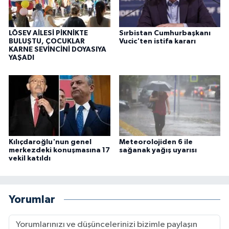
LÖSEV AİLESİ PİKNİKTE
Sırbistan Cumhurbaşkanı
BULUŞTU, ÇOCUKLAR
Vucic'ten istifa kararı
KARNE SEVİNCİNİ DOYASIYA
YAŞADI
Kılıçdaroğlu'nun genel
Meteorolojiden 6 ile
merkezdeki konuşmasına 17
sağanak yağış uyarısı
vekil katıldı
Yorumlar