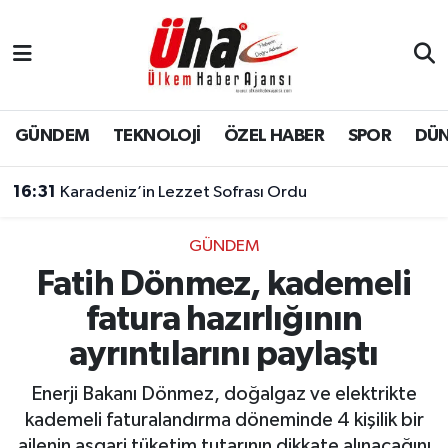
İstanbul Nöbetçi Eczaneler
İstanbul Hava Durumu
GÜNDEM
TEKNOLOJİ
ÖZEL HABER
SPOR
DÜ
İstanbul Namaz Vakitleri
16:31
Karadeniz’in Lezzet Sofrası Ordu
İstanbul Trafik Yoğunluk Haritası
GÜNDEM
Fatih Dönmez, kademeli
Süper Lig Puan Durumu ve Fikstür
fatura hazırlığının
Tüm Manşetler
ayrıntılarını paylaştı
Son Dakika Haberleri
Enerji Bakanı Dönmez, doğalgaz ve elektrikte
kademeli faturalandırma döneminde 4 kişilik bir
Haber Arşivi
ailenin asgari tüketim tutarının dikkate alınacağını