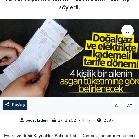
söyledi.
Paylaş
-
+
A
A
Sedat Erdem
27.12.2021 - 11:47
2387
Enerji ve Tabii Kaynaklar Bakanı Fatih Dönmez, basın mensupları