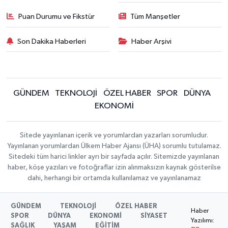
Puan Durumu ve Fikstür
Tüm Manşetler
Son Dakika Haberleri
Haber Arşivi
GÜNDEM
TEKNOLOJİ
ÖZEL HABER
SPOR
DÜNYA
EKONOMİ
Sitede yayınlanan içerik ve yorumlardan yazarları sorumludur.
Yayınlanan yorumlardan Ülkem Haber Ajansı (ÜHA) sorumlu tutulamaz.
Sitedeki tüm harici linkler ayrı bir sayfada açılır. Sitemizde yayınlanan
haber, köşe yazıları ve fotoğraflar izin alınmaksızın kaynak gösterilse
dahi, herhangi bir ortamda kullanılamaz ve yayınlanamaz
GÜNDEM
TEKNOLOJİ
ÖZEL HABER
Haber
SPOR
DÜNYA
EKONOMİ
SİYASET
Yazılımı:
SAĞLIK
YAŞAM
EĞİTİM