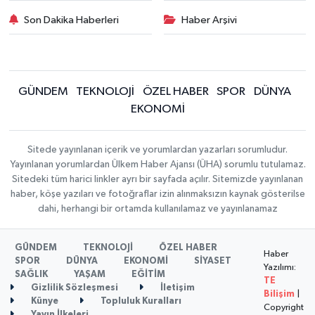
Son Dakika Haberleri
Haber Arşivi
GÜNDEM
TEKNOLOJİ
ÖZEL HABER
SPOR
DÜNYA
EKONOMİ
Sitede yayınlanan içerik ve yorumlardan yazarları sorumludur.
Yayınlanan yorumlardan Ülkem Haber Ajansı (ÜHA) sorumlu tutulamaz.
Sitedeki tüm harici linkler ayrı bir sayfada açılır. Sitemizde yayınlanan
haber, köşe yazıları ve fotoğraflar izin alınmaksızın kaynak gösterilse
dahi, herhangi bir ortamda kullanılamaz ve yayınlanamaz
GÜNDEM
TEKNOLOJİ
ÖZEL HABER
Haber
SPOR
DÜNYA
EKONOMİ
SİYASET
Yazılımı:
SAĞLIK
YAŞAM
EĞİTİM
TE
Gizlilik Sözleşmesi
İletişim
Bilişim
|
Künye
Topluluk Kuralları
Copyright
Yayın İlkeleri