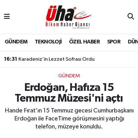
İstanbul Nöbetçi Eczaneler
İstanbul Hava Durumu
GÜNDEM
TEKNOLOJİ
ÖZEL HABER
SPOR
DÜ
İstanbul Namaz Vakitleri
16:31
Karadeniz’in Lezzet Sofrası Ordu
İstanbul Trafik Yoğunluk Haritası
GÜNDEM
Erdoğan, Hafıza 15
Süper Lig Puan Durumu ve Fikstür
Temmuz Müzesi'ni açtı
Tüm Manşetler
Hande Fırat'ın 15 Temmuz gecesi Cumhurbaşkanı
Son Dakika Haberleri
Erdoğan ile FaceTime görüşmesini yaptığı
telefon, müzeye konuldu.
Haber Arşivi