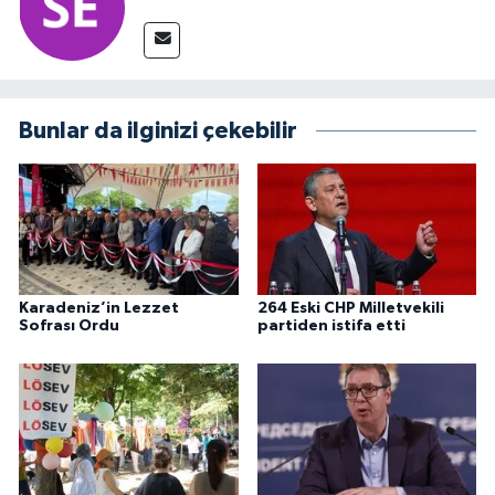
Bunlar da ilginizi çekebilir
Karadeniz’in Lezzet
264 Eski CHP Milletvekili
Sofrası Ordu
partiden istifa etti