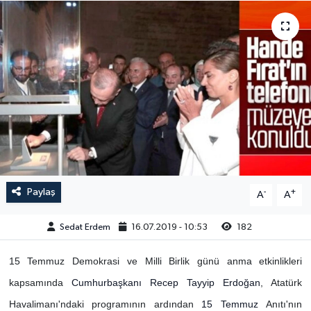
Paylaş
-
+
A
A
Sedat Erdem
16.07.2019 - 10:53
182
15 Temmuz Demokrasi ve Milli Birlik günü anma etkinlikleri
kapsamında
Cumhurbaşkanı
Recep Tayyip Erdoğan
, Atatürk
Havalimanı'ndaki programının ardından
15 Temmuz
Anıtı'nın