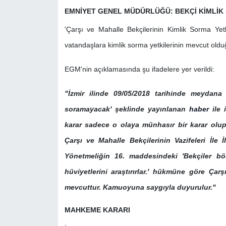
EMNİYET GENEL MÜDÜRLÜĞÜ: BEKÇİ KİMLİK 
'Çarşı ve Mahalle Bekçilerinin Kimlik Sorma Yet
vatandaşlara kimlik sorma yetkilerinin mevcut olduğ
EGM'nin açıklamasında şu ifadelere yer verildi:
"İzmir ilinde 09/05/2018 tarihinde meydana
soramayacak' şeklinde yayınlanan
haber
ile 
karar sadece o olaya münhasır bir karar olup 
Çarşı ve Mahalle Bekçilerinin Vazifeleri İle
Yönetmeliğin 16. maddesindeki 'Bekçiler bölg
hüviyetlerini araştırırlar.' hükmüne göre Çars
mevcuttur. Kamuoyuna saygıyla duyurulur."
MAHKEME KARARI