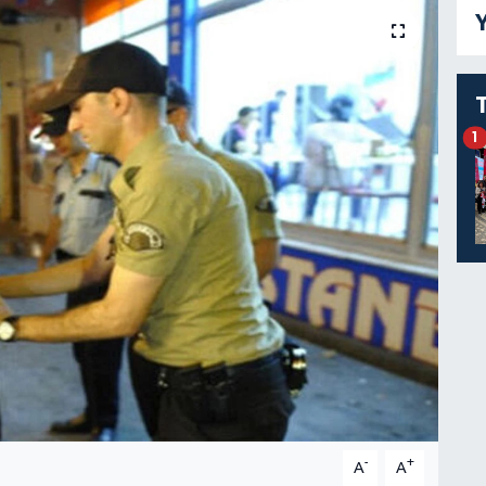
Y
1
-
+
A
A