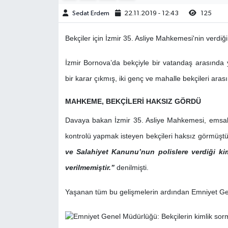
Sedat Erdem
22.11.2019 - 12:43
125
Bekçiler için İzmir 35. Asliye Mahkemesi'nin verdiğ
İzmir Bornova’da bekçiyle bir vatandaş arasında
bir karar çıkmış, iki genç ve mahalle bekçileri ara
MAHKEME, BEKÇİLERİ HAKSIZ GÖRDÜ
Davaya bakan İzmir 35. Asliye Mahkemesi, emsal bi
kontrolü yapmak isteyen bekçileri haksız görmüştü
ve Salahiyet Kanunu’nun polislere verdiği ki
verilmemiştir.”
denilmişti.
Yaşanan tüm bu gelişmelerin ardından Emniyet Gen