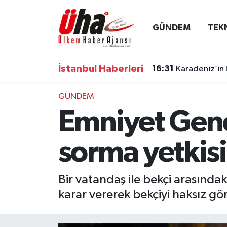
GÜNDEM
TEK
İstanbul Nöbetçi Eczaneler
İstanbul Hava Durumu
İstanbul Haberleri
16:31
Karadeniz’in 
İstanbul Namaz Vakitleri
GÜNDEM
Emniyet Gene
İstanbul Trafik Yoğunluk Haritası
Süper Lig Puan Durumu ve Fikstür
sorma yetkisi
Tüm Manşetler
Bir vatandaş ile bekçi arasında
karar vererek bekçiyi haksız gö
Son Dakika Haberleri
Haber Arşivi