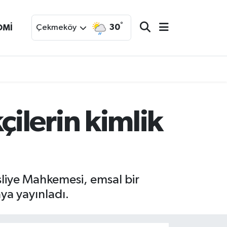
°
30
OMİ
Çekmeköy
ilerin kimlik
Asliye Mahkemesi, emsal bir
ya yayınladı.