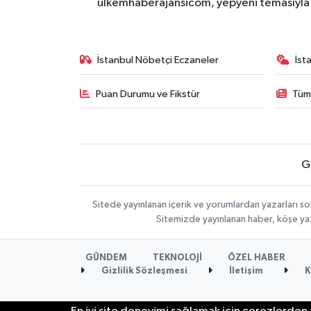
ulkemhaberajansicom, yepyeni temasıyla si
İstanbul Nöbetçi Eczaneler
İst
Puan Durumu ve Fikstür
Tüm
G
Sitede yayınlanan içerik ve yorumlardan yazarları so
Sitemizde yayınlanan haber, köşe yaz
GÜNDEM
TEKNOLOJİ
ÖZEL HABER
Gizlilik Sözleşmesi
İletişim
K