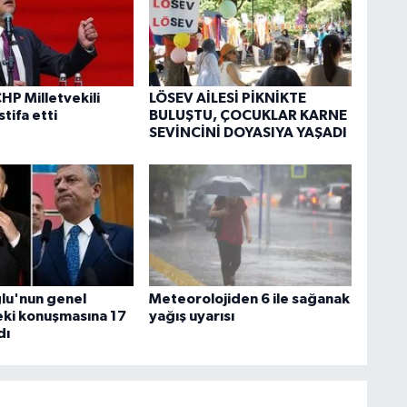
HP Milletvekili
LÖSEV AİLESİ PİKNİKTE
stifa etti
BULUŞTU, ÇOCUKLAR KARNE
SEVİNCİNİ DOYASIYA YAŞADI
ğlu'nun genel
Meteorolojiden 6 ile sağanak
ki konuşmasına 17
yağış uyarısı
dı