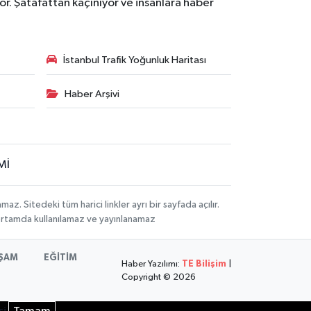
r. Şatafattan kaçınıyor ve insanlara haber
İstanbul Trafik Yoğunluk Haritası
Haber Arşivi
Mİ
 Sitedeki tüm harici linkler ayrı bir sayfada açılır.
 ortamda kullanılamaz ve yayınlanamaz
ŞAM
EĞİTİM
Haber Yazılımı:
TE Bilişim
|
Copyright © 2026