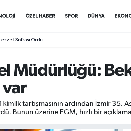
NOLOJİ
ÖZEL HABER
SPOR
DÜNYA
EKON
Lezzet Sofrası Ordu
l Müdürlüğü: Bekç
 var
ki kimlik tartışmasının ardından İzmir 35. 
rdü. Bunun üzerine EGM, hızlı bir açıklama