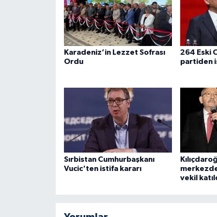
Karadeniz’in Lezzet Sofrası
264 Eski C
Ordu
partiden i
Sırbistan Cumhurbaşkanı
Kılıçdaro
Vucic'ten istifa kararı
merkezde
vekil katıl