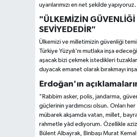
uyarılarımızı en net şekilde yapıyoruz.
"ÜLKEMİZİN GÜVENLİĞİ 
SEVİYEDEDİR"
Ülkemizi ve milletimizin güvenliği te
Türkiye Yüzyılı'nı mutlaka inşa edeceğ
aşacak bizi çekmek istedikleri tuzakl
duyacak emanet olarak bırakmayı inşa
Erdoğan'ın açıklamaların
"Rabbim asker, polis, jandarma, güvenl
güçlerinin yardımcısı olsun. Onları he
mübarek akşamda vatan, millet, bayra
rahmetle yâd ediyorum. Özellikle aziz 
Bülent Albayrak, Binbaşı Murat Kemal 