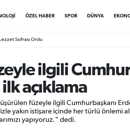
NOLOJİ
ÖZEL HABER
SPOR
DÜNYA
EKON
Lezzet Sofrası Ordu
zeyle ilgili Cumhu
ilk açıklama
düşürülen füzeyle ilgili Cumhurbaşkanı Erd
e yakın istişare içinde her türlü önlemi al
arımızı yapıyoruz." dedi.