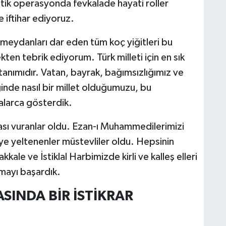
itik operasyonda fevkalade hayati roller
 iftihar ediyoruz.
e meydanları dar eden tüm koç yiğitleri bu
ten tebrik ediyorum. Türk milleti için en sık
t tanımıdır. Vatan, bayrak, bağımsızlığımız ve
nde nasıl bir millet olduğumuzu, bu
falarca gösterdik.
ası vuranlar oldu. Ezan-ı Muhammedilerimizi
ye yeltenenler müstevliler oldu. Hepsinin
kale ve İstiklal Harbimizde kirli ve kalleş elleri
rmayı başardık.
SINDA BİR İSTİKRAR