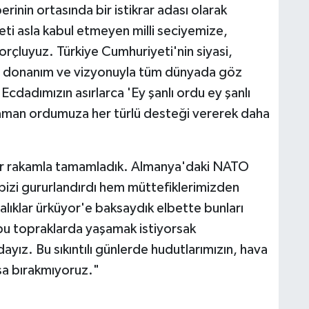
nin ortasında bir istikrar adası olarak
ti asla kabul etmeyen milli seciyemize,
rçluyuz. Türkiye Cumhuriyeti'nin siyasi,
, donanım ve vizyonuyla tüm dünyada göz
 Ecdadımızın asırlarca 'Ey şanlı ordu ey şanlı
hraman ordumuza her türlü desteği vererek daha
kor rakamla tamamladık. Almanya'daki NATO
 bizi gururlandırdı hem müttefiklerimizden
alıklar ürküyor'e baksaydık elbette bunları
u topraklarda yaşamak istiyorsak
dayız. Bu sıkıntılı günlerde hudutlarımızın, hava
sa bırakmıyoruz."