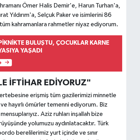
ramanı Ömer Halis Demir'e, Harun Turhan'a,
t Yıldırım'a, Selçuk Paker ve isimlerini 86
z tüm kahramanlara rahmetler niyaz ediyorum.
 PİKNİKTE BULUŞTU, ÇOCUKLAR KARNE
YASIYA YAŞADI
e
LE İFTİHAR EDİYORUZ"
ertebesine erişmiş tüm gazilerimizi minnetle
 ve hayırlı ömürler temenni ediyorum. Biz
mensuplarıyız. Aziz ruhları inşallah bize
yürüyüşünde yolumuzu aydınlatacaktır. Türk
ordo berelilerimiz yurt içinde ve sınır