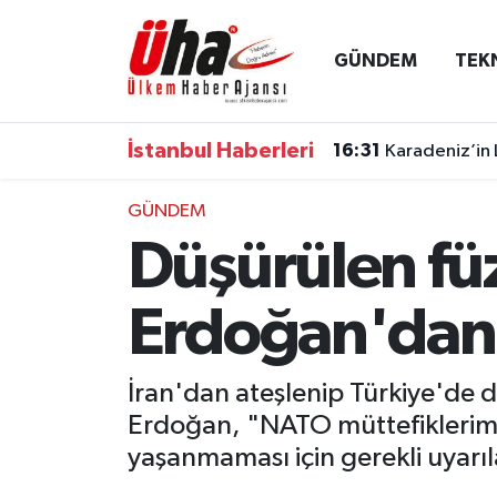
GÜNDEM
TEK
İstanbul Nöbetçi Eczaneler
İstanbul Hava Durumu
İstanbul Haberleri
16:31
Karadeniz’in 
İstanbul Namaz Vakitleri
GÜNDEM
Düşürülen fü
İstanbul Trafik Yoğunluk Haritası
Süper Lig Puan Durumu ve Fikstür
Erdoğan'dan 
Tüm Manşetler
İran'dan ateşlenip Türkiye'de 
Erdoğan, "NATO müttefiklerimizl
Son Dakika Haberleri
yaşanmaması için gerekli uyarıl
Haber Arşivi