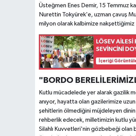
Üsteğmen Enes Demir, 15 Temmuz kah
Nurettin Tokyürek'e, uzman çavuş Mura
milyon olarak kalbimize nakşettiğimi
LÖSEV AİLESİ
SEVİNCİNİ DO
İçeriği Görüntül
"BORDO BERELİLERİMİZ
Kutlu mücadelede yer alarak gazilik m
anıyor, hayatta olan gazilerimize uzun
şehitlerin ölmediğini müjdeleyen dinin 
rehberlik edecek, milletimizin kutlu 
Silahlı Kuvvetleri'nin gözbebeği olan b