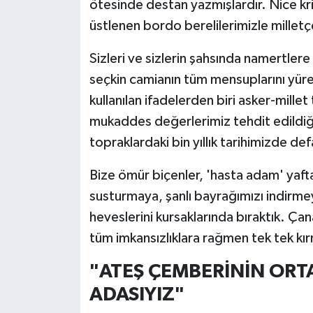
ötesinde destan yazmışlardır. Nice kr
üstlenen bordo berelilerimizle milletçe
Sizleri ve sizlerin şahsında namertler
seçkin camianın tüm mensuplarını yürek
kullanılan ifadelerden biri asker-mille
mukaddes değerlerimiz tehdit edildiği
topraklardaki bin yıllık tarihimizde de
Bize ömür biçenler, 'hasta adam' yaft
susturmaya, şanlı bayrağımızı indirme
heveslerini kursaklarında bıraktık. Çanak
tüm imkansızlıklara rağmen tek tek kı
"ATEŞ ÇEMBERİNİN ORTA
ADASIYIZ"