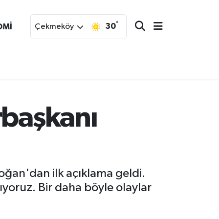
°
30
OMİ
Çekmeköy
rbaşkanı
oğan'dan ilk açıklama geldi.
ıyoruz. Bir daha böyle olaylar