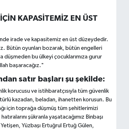
İÇİN KAPASİTEMİZ EN ÜST
minde irade ve kapasitemiz en üst düzeydedir.
iz. Bütün oyunları bozarak, bütün engelleri
ara düşmeden bu ülkeyi çocuklarımıza gurur
llah başaracağız."
dan satır başları şu şekilde:
ik korucusu ve istihbaratçısıyla tüm güvenlik
r türlü kazadan, beladan, ihanetten korusun. Bu
ğı için toprağa düşmüş tüm şehitlerimizi
hatıralarını şükranla yaşatacağımız Binbaşı
Yetişen, Yüzbaşı Ertuğrul Ertuğ Gülen,