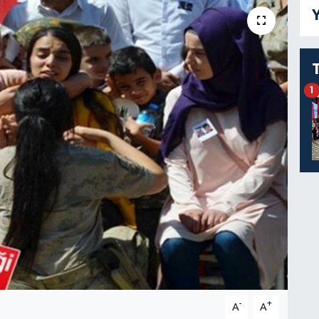
Y
1
-
+
A
A