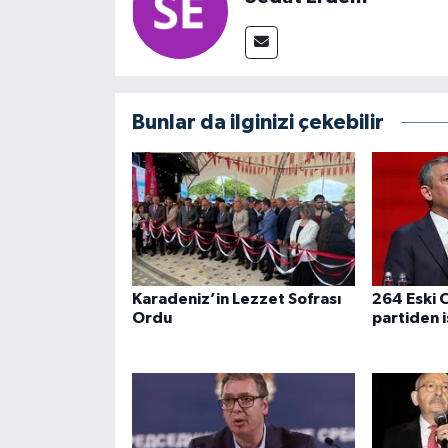
Bunlar da ilginizi çekebilir
Karadeniz’in Lezzet Sofrası
264 Eski C
Ordu
partiden i