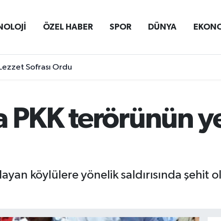
NOLOJİ
ÖZEL HABER
SPOR
DÜNYA
EKON
Lezzet Sofrası Ordu
 PKK terörünün ye
an köylülere yönelik saldırısında şehit ola