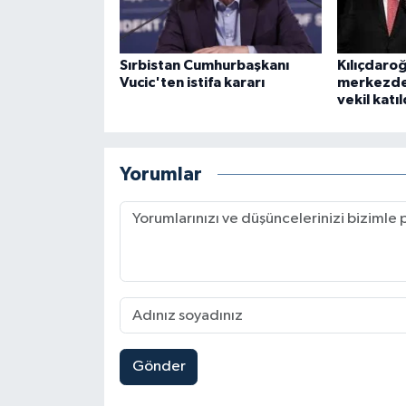
Sırbistan Cumhurbaşkanı
Kılıçdaro
Vucic'ten istifa kararı
merkezde
vekil katıl
Yorumlar
Gönder