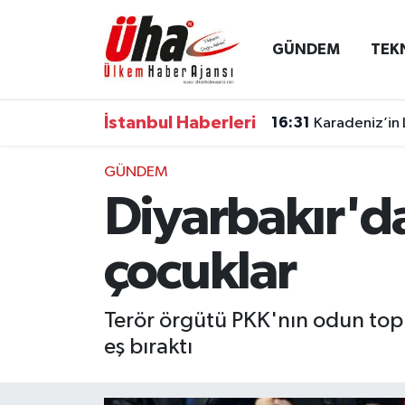
GÜNDEM
TEK
İstanbul Nöbetçi Eczaneler
İstanbul Hava Durumu
İstanbul Haberleri
16:31
Karadeniz’in 
İstanbul Namaz Vakitleri
GÜNDEM
Diyarbakır'da
İstanbul Trafik Yoğunluk Haritası
Süper Lig Puan Durumu ve Fikstür
çocuklar
Tüm Manşetler
Terör örgütü PKK'nın odun toplay
eş bıraktı
Son Dakika Haberleri
Haber Arşivi