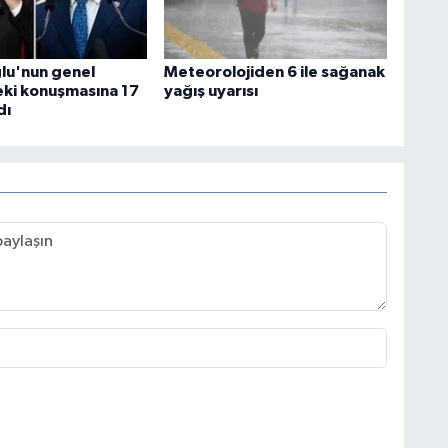
ğlu'nun genel
Meteorolojiden 6 ile sağanak
ki konuşmasına 17
yağış uyarısı
dı