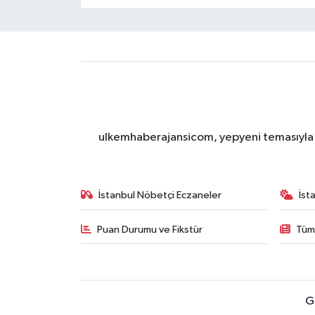
ulkemhaberajansicom, yepyeni temasıyla si
İstanbul Nöbetçi Eczaneler
İst
Puan Durumu ve Fikstür
Tüm
G