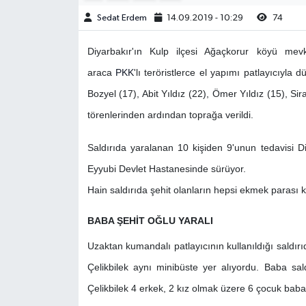
Sedat Erdem
14.09.2019 - 10:29
74
Diyarbakır'ın Kulp ilçesi Ağaçkorur köyü me
araca
PKK
'lı teröristlerce el yapımı patlayıcıyl
Bozyel (17), Abit Yıldız (22), Ömer Yıldız (15), S
törenlerinden ardından toprağa verildi.
Saldırıda yaralanan 10 kişiden 9'unun tedavisi Di
Eyyubi Devlet Hastanesinde sürüyor.
Hain saldırıda şehit olanların hepsi ekmek parası 
BABA ŞEHİT OĞLU YARALI
Uzaktan kumandalı patlayıcının kullanıldığı saldır
Çelikbilek aynı minibüste yer alıyordu. Baba sal
Çelikbilek 4 erkek, 2 kız olmak üzere 6 çocuk baba