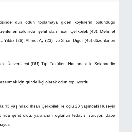
vkisinde dün odun toplamaya giden köylülerin bulunduğu
a düzenlenen saldırıda şehit olan İhsan Çelikbilek (43), Mehmet
iraç Yıldız (26), Ahmet Ay (23) ve Sinan Diger (45) düzenlenen
cle Üniversitesi (DÜ) Tıp Fakültesi Hastanesi ile Selahaddin
kazanmak için gündelikçi olarak odun topluyordu.
ıda 43 yaşındaki İhsan Çelikbilek ile oğlu 23 yaşındaki Hüseyin
dırıda şehit oldu, yaralanan oğlunun tedavisi sürüyor. Baba
sıydı.