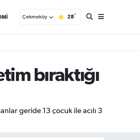
°
28
OMİ
Çekmeköy
tim bıraktığı
nlar geride 13 çocuk ile acılı 3