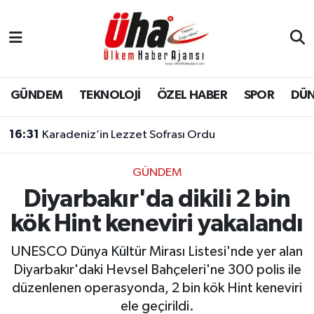
İstanbul Nöbetçi Eczaneler
İstanbul Hava Durumu
GÜNDEM
TEKNOLOJİ
ÖZEL HABER
SPOR
DÜ
İstanbul Namaz Vakitleri
16:31
Karadeniz’in Lezzet Sofrası Ordu
İstanbul Trafik Yoğunluk Haritası
GÜNDEM
Diyarbakır'da dikili 2 bin
Süper Lig Puan Durumu ve Fikstür
kök Hint keneviri yakalandı
Tüm Manşetler
UNESCO Dünya Kültür Mirası Listesi'nde yer alan
Son Dakika Haberleri
Diyarbakır'daki Hevsel Bahçeleri'ne 300 polis ile
düzenlenen operasyonda, 2 bin kök Hint keneviri
Haber Arşivi
ele geçirildi.