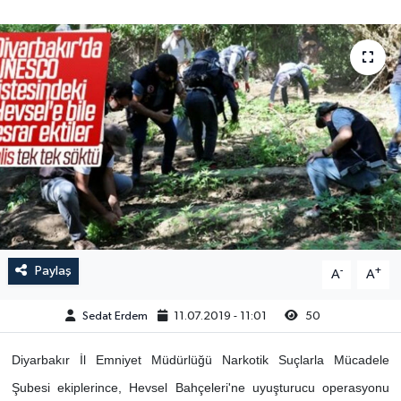
Paylaş
-
+
A
A
Sedat Erdem
11.07.2019 - 11:01
50
Diyarbakır İl Emniyet Müdürlüğü Narkotik Suçlarla Mücadele
Şubesi ekiplerince, Hevsel Bahçeleri'ne uyuşturucu operasyonu