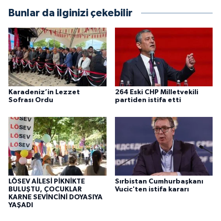
Bunlar da ilginizi çekebilir
Karadeniz’in Lezzet
264 Eski CHP Milletvekili
Sofrası Ordu
partiden istifa etti
LÖSEV AİLESİ PİKNİKTE
Sırbistan Cumhurbaşkanı
BULUŞTU, ÇOCUKLAR
Vucic'ten istifa kararı
KARNE SEVİNCİNİ DOYASIYA
YAŞADI