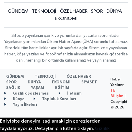
GÜNDEM
TEKNOLOJİ
ÖZEL HABER
SPOR
DÜNYA
EKONOMİ
Sitede yayınlanan içerik ve yorumlardan yazarları sorumludur.
Yayınlanan yorumlardan Ülkem Haber Ajansı (ÜHA) sorumlu tutulamaz.
Sitedeki tüm harici linkler ayrı bir sayfada açılır. Sitemizde yayınlanan
haber, köşe yazıları ve fotoğraflar izin alınmaksızın kaynak gösterilse
dahi, herhangi bir ortamda kullanılamaz ve yayınlanamaz
GÜNDEM
TEKNOLOJİ
ÖZEL HABER
Haber
SPOR
DÜNYA
EKONOMİ
SİYASET
Yazılımı:
SAĞLIK
YAŞAM
EĞİTİM
TE
Gizlilik Sözleşmesi
İletişim
Bilişim
|
Künye
Topluluk Kuralları
Copyright
Yayın İlkeleri
© 2026
En iyi site deneyimi sağlamak için çerezlerden
faydalanıyoruz. Detaylar için lütfen tıklayın.
Gizlilik