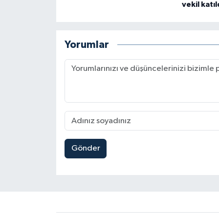
vekil katıl
Yorumlar
Gönder