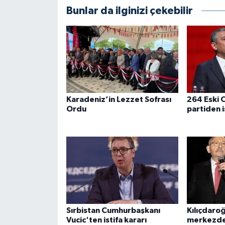
Bunlar da ilginizi çekebilir
Karadeniz’in Lezzet Sofrası
264 Eski C
Ordu
partiden i
Sırbistan Cumhurbaşkanı
Kılıçdaro
Vucic'ten istifa kararı
merkezde