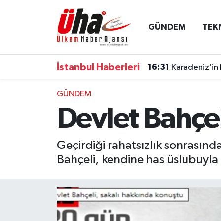
GÜNDEM
TEK
İstanbul Nöbetçi Eczaneler
İstanbul Hava Durumu
İstanbul Haberleri
16:31
Karadeniz’in 
İstanbul Namaz Vakitleri
GÜNDEM
Devlet Bahçel
İstanbul Trafik Yoğunluk Haritası
Süper Lig Puan Durumu ve Fikstür
Geçirdiği rahatsızlık sonrasınd
Bahçeli, kendine has üslubuyla 
Tüm Manşetler
Son Dakika Haberleri
Haber Arşivi