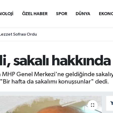
NOLOJİ
ÖZEL HABER
SPOR
DÜNYA
EKON
Lezzet Sofrası Ordu
i, sakalı hakkınd
a MHP Genel Merkezi'ne geldiğinde sakalıyl
"Bir hafta da sakalımı konuşsunlar" dedi.
Y