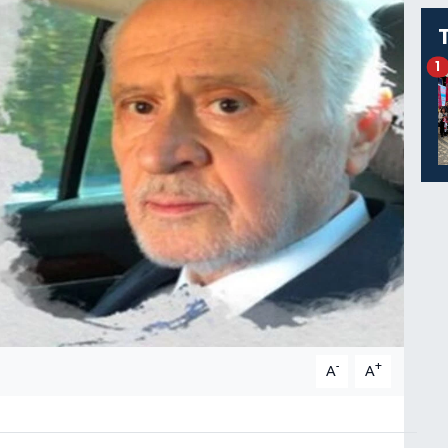
1
-
+
A
A