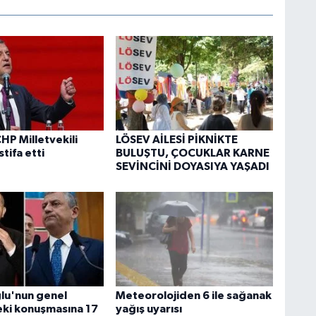
HP Milletvekili
LÖSEV AİLESİ PİKNİKTE
stifa etti
BULUŞTU, ÇOCUKLAR KARNE
SEVİNCİNİ DOYASIYA YAŞADI
ğlu'nun genel
Meteorolojiden 6 ile sağanak
ki konuşmasına 17
yağış uyarısı