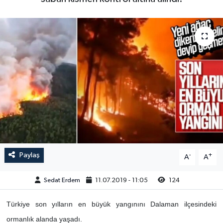
Paylaş
-
+
A
A
Sedat Erdem
11.07.2019 - 11:05
124
Türkiye son yılların en büyük yangınını Dalaman ilçesindeki
ormanlık alanda yaşadı.