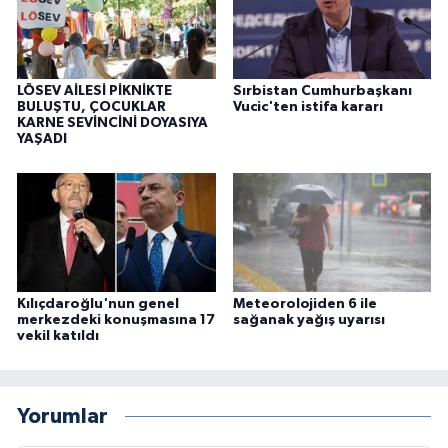
LÖSEV AİLESİ PİKNİKTE
Sırbistan Cumhurbaşkanı
BULUŞTU, ÇOCUKLAR
Vucic'ten istifa kararı
KARNE SEVİNCİNİ DOYASIYA
YAŞADI
Kılıçdaroğlu'nun genel
Meteorolojiden 6 ile
merkezdeki konuşmasına 17
sağanak yağış uyarısı
vekil katıldı
Yorumlar