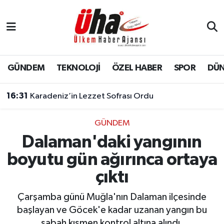
İstanbul Nöbetçi Eczaneler
İstanbul Hava Durumu
GÜNDEM
TEKNOLOJİ
ÖZEL HABER
SPOR
DÜ
İstanbul Namaz Vakitleri
16:31
Karadeniz’in Lezzet Sofrası Ordu
İstanbul Trafik Yoğunluk Haritası
GÜNDEM
Dalaman'daki yangının
Süper Lig Puan Durumu ve Fikstür
boyutu gün ağırınca ortaya
Tüm Manşetler
çıktı
Son Dakika Haberleri
Çarşamba günü Muğla'nın Dalaman ilçesinde
başlayan ve Göcek'e kadar uzanan yangın bu
Haber Arşivi
sabah kısmen kontrol altına alındı.