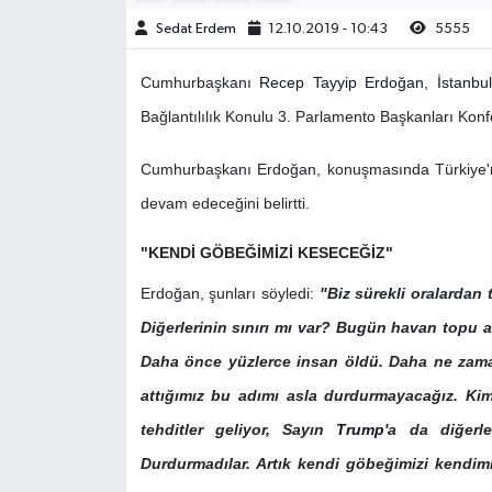
Sedat Erdem
12.10.2019 - 10:43
5555
Cumhurbaşkanı
Recep Tayyip Erdoğan
,
İstanbul
Bağlantılılık Konulu 3. Parlamento Başkanları Kon
Cumhurbaşkanı Erdoğan, konuşmasında Türkiye'
devam edeceğini belirtti.
"KENDİ GÖBEĞİMİZİ KESECEĞİZ"
Erdoğan, şunları söyledi:
"Biz sürekli oralardan t
Diğerlerinin sınırı mı var? Bugün havan topu at
Daha önce yüzlerce insan öldü. Daha ne zama
attığımız bu adımı asla durdurmayacağız. K
tehditler geliyor, Sayın
Trump
'a da diğerl
Durdurmadılar. Artık kendi göbeğimizi kendimi