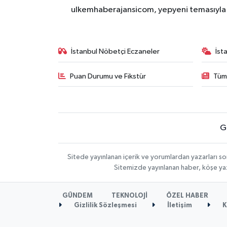
ulkemhaberajansicom, yepyeni temasıyla si
İstanbul Nöbetçi Eczaneler
İst
Puan Durumu ve Fikstür
Tüm
G
Sitede yayınlanan içerik ve yorumlardan yazarları so
Sitemizde yayınlanan haber, köşe yaz
GÜNDEM
TEKNOLOJİ
ÖZEL HABER
Gizlilik Sözleşmesi
İletişim
K