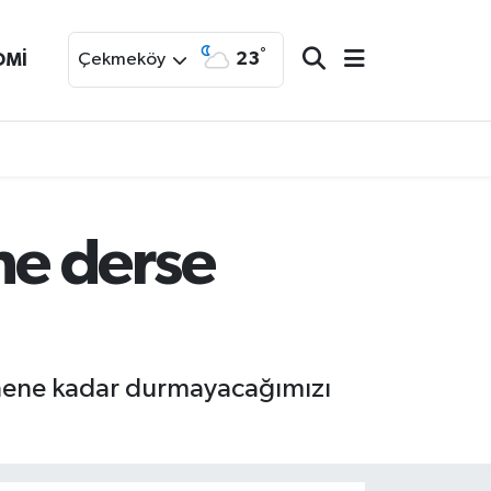
°
23
OMİ
Çekmeköy
e derse
enene kadar durmayacağımızı