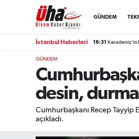
GÜNDEM
TEK
İstanbul Nöbetçi Eczaneler
İstanbul Hava Durumu
İstanbul Haberleri
16:31
Karadeniz’in 
İstanbul Namaz Vakitleri
GÜNDEM
Cumhurbaşka
İstanbul Trafik Yoğunluk Haritası
Süper Lig Puan Durumu ve Fikstür
desin, durma
Tüm Manşetler
Cumhurbaşkanı Recep Tayyip E
açıkladı.
Son Dakika Haberleri
Haber Arşivi