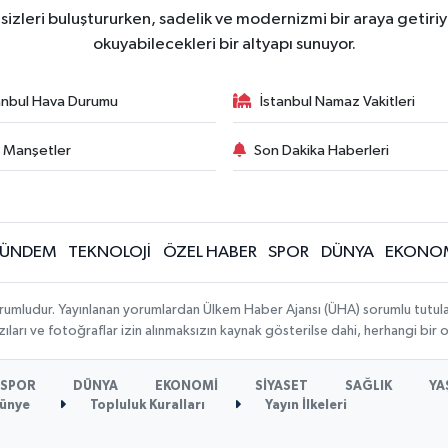
zleri buluştururken, sadelik ve modernizmi bir araya getiriyo
okuyabilecekleri bir altyapı sunuyor.
anbul Hava Durumu
İstanbul Namaz Vakitleri
 Manşetler
Son Dakika Haberleri
ÜNDEM
TEKNOLOJİ
ÖZEL HABER
SPOR
DÜNYA
EKONO
rumludur. Yayınlanan yorumlardan Ülkem Haber Ajansı (ÜHA) sorumlu tutulamaz.
ıları ve fotoğraflar izin alınmaksızın kaynak gösterilse dahi, herhangi bir
SPOR
DÜNYA
EKONOMİ
SİYASET
SAĞLIK
YA
ünye
Topluluk Kuralları
Yayın İlkeleri