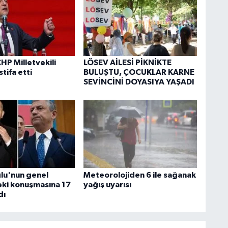
HP Milletvekili
LÖSEV AİLESİ PİKNİKTE
stifa etti
BULUŞTU, ÇOCUKLAR KARNE
SEVİNCİNİ DOYASIYA YAŞADI
ğlu'nun genel
Meteorolojiden 6 ile sağanak
ki konuşmasına 17
yağış uyarısı
dı