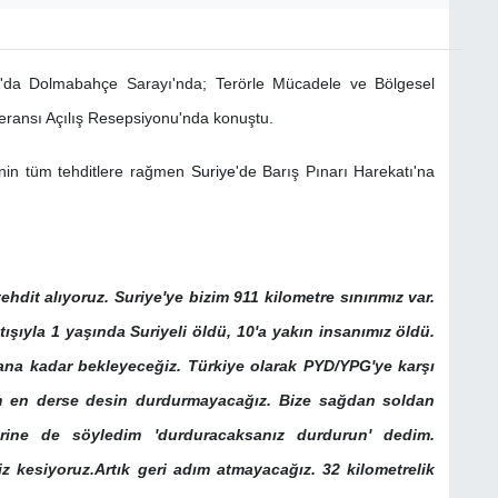
'da Dolmabahçe Sarayı'nda; Terörle Mücadele ve Bölgesel
feransı Açılış Resepsiyonu'nda konuştu.
nin tüm tehditlere rağmen
Suriye
'de Barış Pınarı Harekatı'na
ehdit alıyoruz. Suriye'ye bizim 911 kilometre sınırımız var.
ışıyla 1 yaşında Suriyeli öldü, 10'a yakın insanımız öldü.
na kadar bekleyeceğiz. Türkiye olarak PYD/YPG'ye karşı
im en derse desin durdurmayacağız. Bize sağdan soldan
erine de söyledim 'durduracaksanız durdurun' dedim.
z kesiyoruz.Artık geri adım atmayacağız. 32 kilometrelik