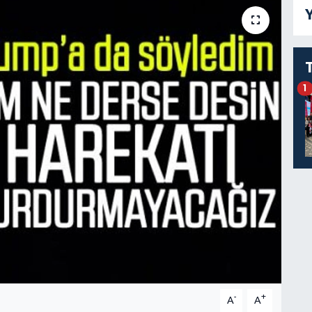
Y
1
-
+
A
A