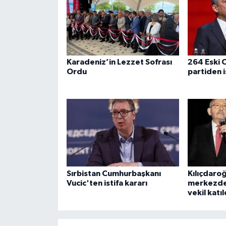
Karadeniz’in Lezzet Sofrası
264 Eski C
Ordu
partiden i
Sırbistan Cumhurbaşkanı
Kılıçdaro
Vucic'ten istifa kararı
merkezde
vekil katıl