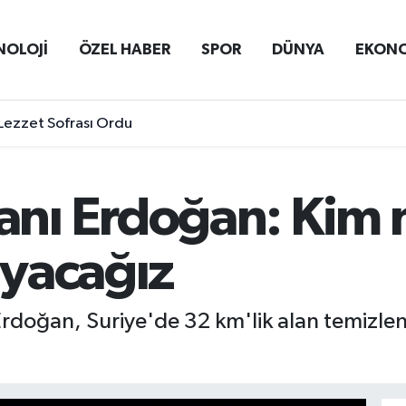
NOLOJİ
ÖZEL HABER
SPOR
DÜNYA
EKON
Lezzet Sofrası Ordu
nı Erdoğan: Kim n
yacağız
rdoğan, Suriye'de 32 km'lik alan temizl