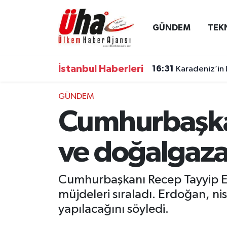
GÜNDEM
TEK
İstanbul Nöbetçi Eczaneler
İstanbul Hava Durumu
İstanbul Haberleri
16:31
Karadeniz’in 
İstanbul Namaz Vakitleri
GÜNDEM
Cumhurbaşkan
İstanbul Trafik Yoğunluk Haritası
Süper Lig Puan Durumu ve Fikstür
ve doğalgaza 
Tüm Manşetler
Cumhurbaşkanı Recep Tayyip Erd
müjdeleri sıraladı. Erdoğan, ni
Son Dakika Haberleri
yapılacağını söyledi.
Haber Arşivi