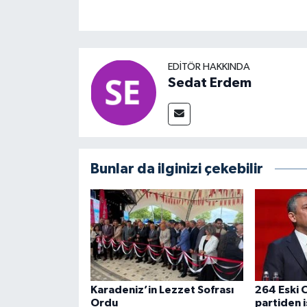
EDITÖR HAKKINDA
Sedat Erdem
Bunlar da ilginizi çekebilir
Karadeniz’in Lezzet Sofrası
264 Eski C
Ordu
partiden i