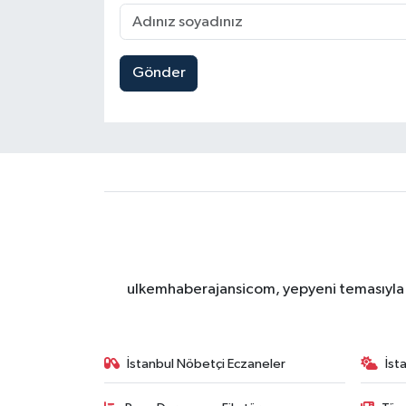
Gönder
ulkemhaberajansicom, yepyeni temasıyla si
İstanbul Nöbetçi Eczaneler
İst