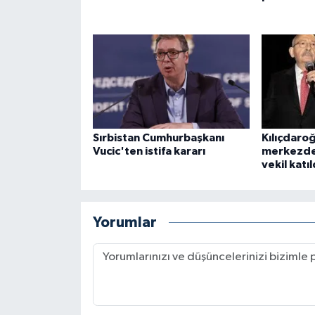
Sırbistan Cumhurbaşkanı
Kılıçdaro
Vucic'ten istifa kararı
merkezde
vekil katıl
Yorumlar