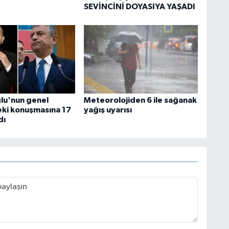
SEVİNCİNİ DOYASIYA YAŞADI
ğlu'nun genel
Meteorolojiden 6 ile sağanak
ki konuşmasına 17
yağış uyarısı
dı