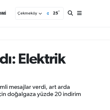
°
25
OMİ
Çekmeköy
ı: Elektrik
i mesajlar verdi, art arda
 için doğalgaza yüzde 20 indirim