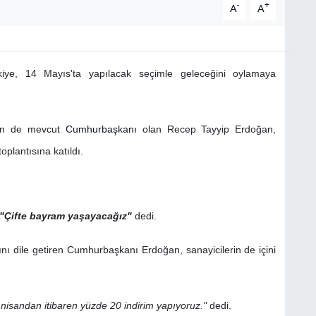
-
+
A
A
kiye, 14 Mayıs'ta yapılacak seçimle geleceğini oylamaya
'nin de mevcut
Cumhurbaşkanı
olan Recep Tayyip Erdoğan,
oplantısına katıldı.
"Çifte bayram yaşayacağız"
dedi.
ını dile getiren Cumhurbaşkanı Erdoğan, sanayicilerin de içini
 nisandan itibaren yüzde 20 indirim yapıyoruz."
dedi.