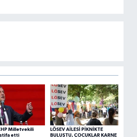
HP Milletvekili
LÖSEV AİLESİ PİKNİKTE
stifa etti
BULUŞTU, ÇOCUKLAR KARNE