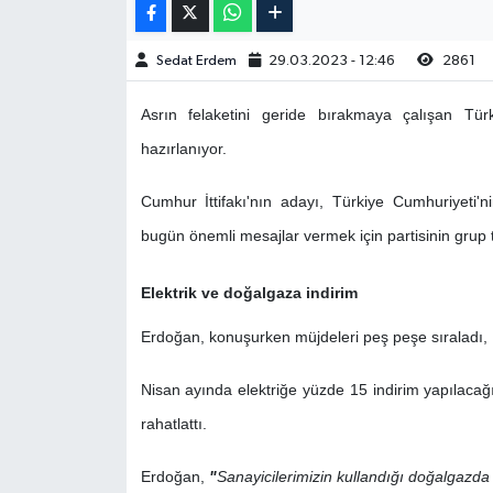
Sedat Erdem
29.03.2023 - 12:46
2861
Asrın felaketini geride bırakmaya çalışan Tür
hazırlanıyor.
Cumhur İttifakı'nın adayı, Türkiye Cumhuriyeti
bugün önemli mesajlar vermek için partisinin grup t
Elektrik ve doğalgaza indirim
Erdoğan, konuşurken müjdeleri peş peşe sıraladı,
Nisan ayında elektriğe yüzde 15 indirim yapılacağ
rahatlattı.
Erdoğan,
"
Sanayicilerimizin kullandığı doğalgazda