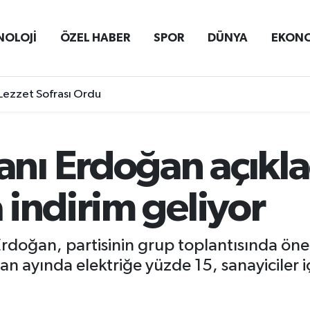
NOLOJİ
ÖZEL HABER
SPOR
DÜNYA
EKON
Lezzet Sofrası Ordu
ı Erdoğan açıklad
indirim geliyor
oğan, partisinin grup toplantısında öneml
san ayında elektriğe yüzde 15, sanayiciler