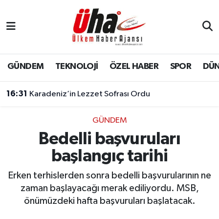
İstanbul Nöbetçi Eczaneler
İstanbul Hava Durumu
GÜNDEM
TEKNOLOJİ
ÖZEL HABER
SPOR
DÜ
İstanbul Namaz Vakitleri
16:31
Karadeniz’in Lezzet Sofrası Ordu
İstanbul Trafik Yoğunluk Haritası
GÜNDEM
Bedelli başvuruları
Süper Lig Puan Durumu ve Fikstür
başlangıç tarihi
Tüm Manşetler
Erken terhislerden sonra bedelli başvurularının ne
Son Dakika Haberleri
zaman başlayacağı merak ediliyordu. MSB,
önümüzdeki hafta başvuruları başlatacak.
Haber Arşivi