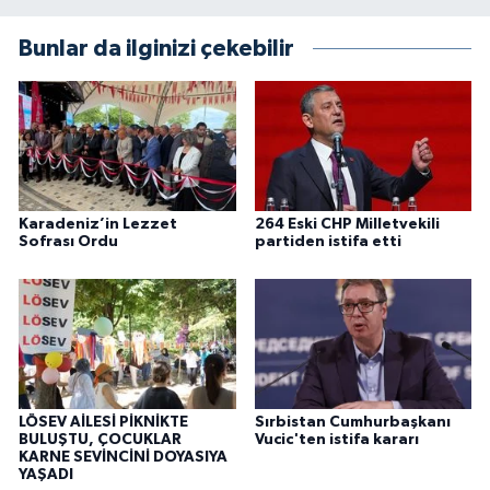
Bunlar da ilginizi çekebilir
Karadeniz’in Lezzet
264 Eski CHP Milletvekili
Sofrası Ordu
partiden istifa etti
LÖSEV AİLESİ PİKNİKTE
Sırbistan Cumhurbaşkanı
BULUŞTU, ÇOCUKLAR
Vucic'ten istifa kararı
KARNE SEVİNCİNİ DOYASIYA
YAŞADI