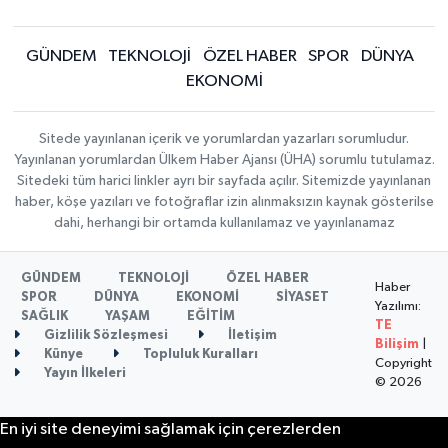
GÜNDEM
TEKNOLOJİ
ÖZEL HABER
SPOR
DÜNYA
EKONOMİ
Sitede yayınlanan içerik ve yorumlardan yazarları sorumludur.
Yayınlanan yorumlardan Ülkem Haber Ajansı (ÜHA) sorumlu tutulamaz.
Sitedeki tüm harici linkler ayrı bir sayfada açılır. Sitemizde yayınlanan
haber, köşe yazıları ve fotoğraflar izin alınmaksızın kaynak gösterilse
dahi, herhangi bir ortamda kullanılamaz ve yayınlanamaz
GÜNDEM
TEKNOLOJİ
ÖZEL HABER
Haber
SPOR
DÜNYA
EKONOMİ
SİYASET
Yazılımı:
SAĞLIK
YAŞAM
EĞİTİM
TE
Gizlilik Sözleşmesi
İletişim
Bilişim
|
Künye
Topluluk Kuralları
Copyright
Yayın İlkeleri
© 2026
En iyi site deneyimi sağlamak için çerezlerden