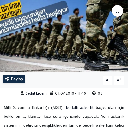
Paylaş
-
+
A
A
Sedat Erdem
01.07.2019 - 11:46
93
Milli Savunma Bakanlığı (MSB),
bedelli
askerlik
başvuruları için
beklenen açıklamayı kısa süre içerisinde yapacak. Yeni askerlik
sisteminin getirdiği değişikliklerden biri de bedelli askerliğin kalıcı