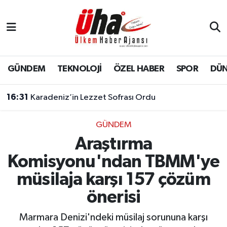
İstanbul Nöbetçi Eczaneler
İstanbul Hava Durumu
GÜNDEM
TEKNOLOJİ
ÖZEL HABER
SPOR
DÜ
İstanbul Namaz Vakitleri
16:31
Karadeniz’in Lezzet Sofrası Ordu
İstanbul Trafik Yoğunluk Haritası
GÜNDEM
Araştırma
Süper Lig Puan Durumu ve Fikstür
Komisyonu'ndan TBMM'ye
Tüm Manşetler
müsilaja karşı 157 çözüm
önerisi
Son Dakika Haberleri
Marmara Denizi'ndeki müsilaj sorununa karşı
Haber Arşivi