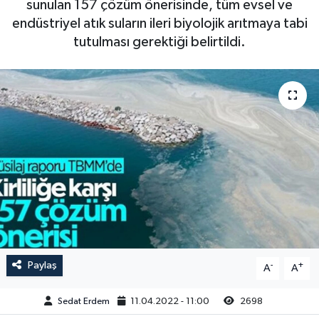
sunulan 157 çözüm önerisinde, tüm evsel ve
endüstriyel atık suların ileri biyolojik arıtmaya tabi
tutulması gerektiği belirtildi.
Paylaş
-
+
A
A
Sedat Erdem
11.04.2022 - 11:00
2698