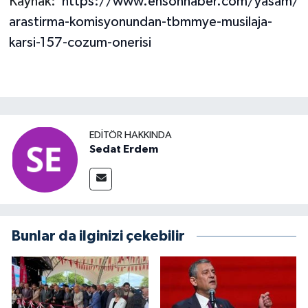
Kaynak:
https://www.ensonhaber.com/yasam/
arastirma-komisyonundan-tbmmye-musilaja-
karsi-157-cozum-onerisi
EDITÖR HAKKINDA
Sedat Erdem
Bunlar da ilginizi çekebilir