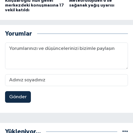
Kılıçdaroğlu'nun genel
Meteorolojiden 6 ile
merkezdeki konuşmasına 17
sağanak yağış uyarısı
vekil katıldı
Yorumlar
Gönder
Yükleniyor...