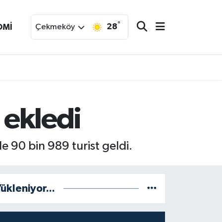
°
28
OMİ
Çekmeköy
 ekledi
e 90 bin 989 turist geldi.
ükleniyor...