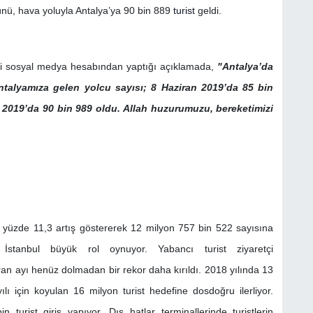
ünü, hava yoluyla Antalya’ya 90 bin 889
turist
geldi.
esmi sosyal medya hesabından yaptığı açıklamada,
"Antalya’da
ntalyamıza gelen yolcu sayısı; 8 Haziran 2019’da 85 bin
n 2019’da 90 bin 989 oldu. Allah huzurumuzu, bereketimizi
la yüzde 11,3 artış göstererek 12 milyon 757 bin 522 sayısına
tanbul büyük rol oynuyor. Yabancı turist ziyaretçi
ran ayı henüz dolmadan bir rekor daha kırıldı. 2018 yılında 13
ı için koyulan 16 milyon turist hedefine dosdoğru ilerliyor.
urist giriş yapıyor. Dış hatlar terminallerinde turistlerin