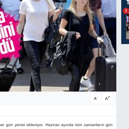
1
-
+
A
A
, her gün yenisi ekleniyor. Haziran ayında tüm zamanların gün