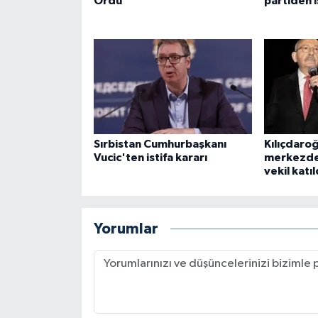
Ordu
partiden i
Sırbistan Cumhurbaşkanı
Kılıçdaro
Vucic'ten istifa kararı
merkezde
vekil katıl
Yorumlar