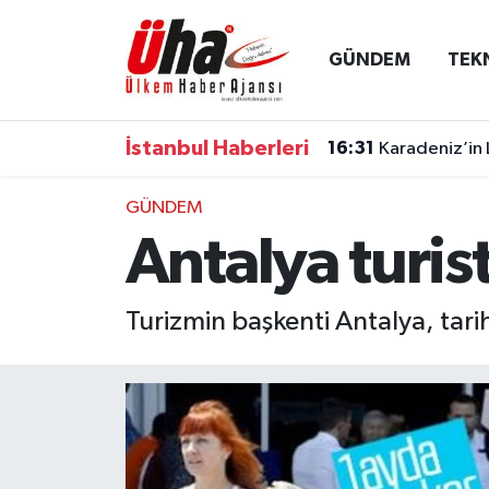
GÜNDEM
TEK
İstanbul Nöbetçi Eczaneler
İstanbul Hava Durumu
İstanbul Haberleri
16:31
Karadeniz’in 
İstanbul Namaz Vakitleri
GÜNDEM
Antalya turis
İstanbul Trafik Yoğunluk Haritası
Süper Lig Puan Durumu ve Fikstür
Turizmin başkenti Antalya, tarih
Tüm Manşetler
Son Dakika Haberleri
Haber Arşivi