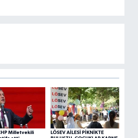
HP Milletvekili
LÖSEV AİLESİ PİKNİKTE