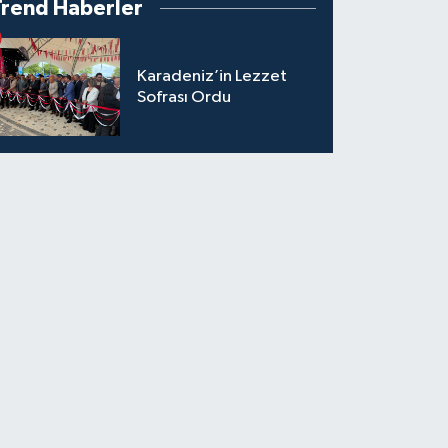
Trend Haberler
Karadeniz’in Lezzet
Sofrası Ordu