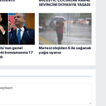
stifa etti
BULUŞTU, ÇOCUKLAR KARNE
SEVİNCİNİ DOYASIYA YAŞADI
ğlu'nun genel
Meteorolojiden 6 ile sağanak
ki konuşmasına 17
yağış uyarısı
dı