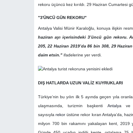
rekoru üçüncü kez kırıldı. 29 Haziran Cumartesi g
"3'ÜNCÜ GÜN REKORU"
Antalya Valisi Münir Karaloğlu, konuya ilişkin r
haziran ayı içerisindeki 3’üncü gün rekoru. A
205, 22 Haziran 2019’da 86 bin 308, 29 Hazira
daim etsin."
ifadelerine yer verdi.
DIŞ HATLARDA UZUN VALİZ KUYRUKLARI
Türkiye’nin bu yılın ilk 5 ayında geçen yıla oran
ulaşmasında, turizmin başkenti
Antalya
ve İs
sayısıyla
rekor
üstüne rekor kıran Antalya’da, hazi
milyon 700 bin rakamını yakalayan kent, 2019 yıl
Günde 450 uçağın indiği kente, ortalama 75 bin t