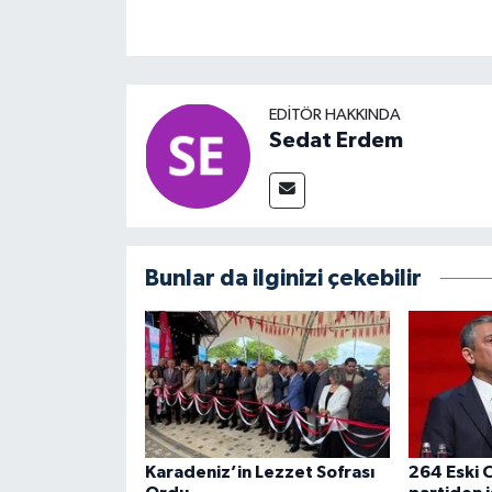
EDITÖR HAKKINDA
Sedat Erdem
Bunlar da ilginizi çekebilir
Karadeniz’in Lezzet Sofrası
264 Eski C