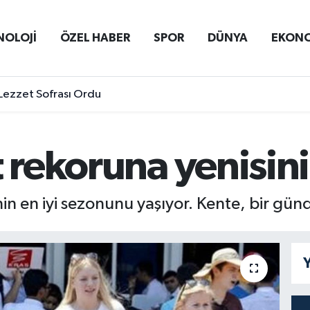
NOLOJİ
ÖZEL HABER
SPOR
DÜNYA
EKON
Lezzet Sofrası Ordu
t rekoruna yenisini
in en iyi sezonunu yaşıyor. Kente, bir günd
Y