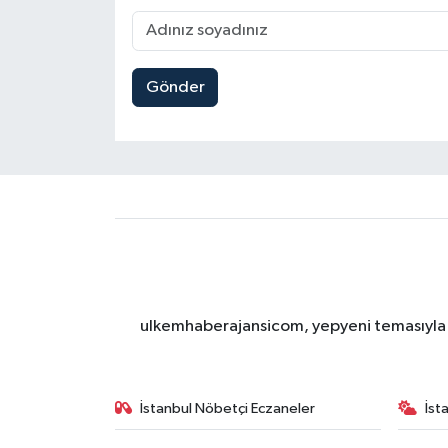
Gönder
ulkemhaberajansicom, yepyeni temasıyla si
İstanbul Nöbetçi Eczaneler
İst