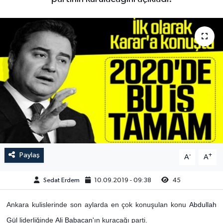
Paylaş
-
+
A
A
Sedat Erdem
10.09.2019 - 09:38
45
Ankara kulislerinde son aylarda en çok konuşulan konu
Abdullah
Gül
liderliğinde
Ali Babacan
'ın kuracağı parti.