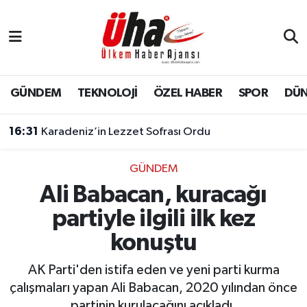
İstanbul Nöbetçi Eczaneler
İstanbul Hava Durumu
GÜNDEM
TEKNOLOJİ
ÖZEL HABER
SPOR
DÜ
İstanbul Namaz Vakitleri
16:31
Karadeniz’in Lezzet Sofrası Ordu
İstanbul Trafik Yoğunluk Haritası
GÜNDEM
Ali Babacan, kuracağı
Süper Lig Puan Durumu ve Fikstür
partiyle ilgili ilk kez
Tüm Manşetler
konuştu
Son Dakika Haberleri
AK Parti'den istifa eden ve yeni parti kurma
çalışmaları yapan Ali Babacan, 2020 yılından önce
Haber Arşivi
partinin kurulacağını açıkladı.