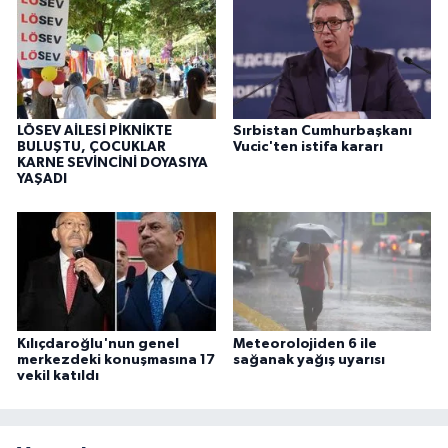
LÖSEV AİLESİ PİKNİKTE
Sırbistan Cumhurbaşkanı
BULUŞTU, ÇOCUKLAR
Vucic'ten istifa kararı
KARNE SEVİNCİNİ DOYASIYA
YAŞADI
Kılıçdaroğlu'nun genel
Meteorolojiden 6 ile
merkezdeki konuşmasına 17
sağanak yağış uyarısı
vekil katıldı