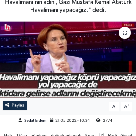
Havalimanı'nın adını, Gazi Mustafa Kemal Atatürk
Havalimanı yapacağız." dedi.
Paylaş
-
+
A
A
Sedat Erdem
21.05.2022 - 10:34
2774
Halk TV'ye gündemi değerlendirmek üzere İYİ Parti Genel