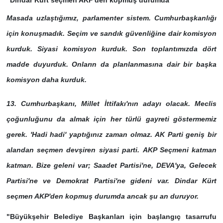
"Dindar Kürt seçmen AKP'den kopmuş durumda"
Masada uzlaştığımız, parlamenter sistem. Cumhurbaşkanlığı
için konuşmadık. Seçim ve sandık güvenliğine dair komisyon
kurduk. Siyasi komisyon kurduk. Son toplantımızda dört
madde duyurduk. Onların da planlanmasına dair bir başka
komisyon daha kurduk.
13. Cumhurbaşkanı, Millet İttifakı'nın adayı olacak. Meclis
çoğunluğunu da almak için her türlü gayreti göstermemiz
gerek. 'Hadi hadi' yaptığınız zaman olmaz. AK Parti geniş bir
alandan seçmen devşiren siyasi parti.
AKP Seçmeni katman
katman. Bize geleni var; Saadet Partisi'ne, DEVA'ya, Gelecek
Partisi'ne ve Demokrat Partisi'ne gideni var. Dindar Kürt
seçmen AKP'den kopmuş durumda ancak şu an duruyor.
"Büyükşehir Belediye Başkanları için başlangıç tasarrufu