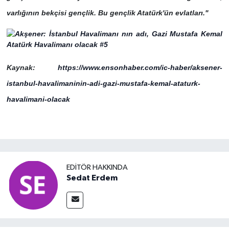
varlığının bekçisi gençlik. Bu gençlik Atatürk'ün evlatları."
Kaynak:
https://www.ensonhaber.com/ic-haber/aksener-
istanbul-havalimaninin-adi-gazi-mustafa-kemal-ataturk-
havalimani-olacak
EDITÖR HAKKINDA
Sedat Erdem