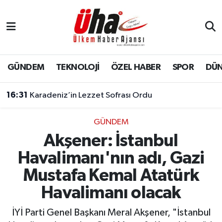
İstanbul Nöbetçi Eczaneler
İstanbul Hava Durumu
GÜNDEM
TEKNOLOJİ
ÖZEL HABER
SPOR
DÜ
İstanbul Namaz Vakitleri
16:31
Karadeniz’in Lezzet Sofrası Ordu
İstanbul Trafik Yoğunluk Haritası
GÜNDEM
Akşener: İstanbul
Süper Lig Puan Durumu ve Fikstür
Havalimanı'nın adı, Gazi
Tüm Manşetler
Mustafa Kemal Atatürk
Havalimanı olacak
Son Dakika Haberleri
İYİ Parti Genel Başkanı Meral Akşener, "İstanbul
Haber Arşivi