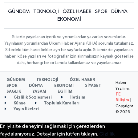
GÜNDEM
TEKNOLOJİ
ÖZEL HABER
SPOR
DÜNYA
EKONOMİ
Sitede yayınlanan içerik ve yorumlardan yazarları sorumludur.
Yayınlanan yorumlardan Ülkem Haber Ajansı (ÜHA) sorumlu tutulamaz.
Sitedeki tüm harici linkler ayrı bir sayfada açılır. Sitemizde yayınlanan
haber, köşe yazıları ve fotoğraflar izin alınmaksızın kaynak gösterilse
dahi, herhangi bir ortamda kullanılamaz ve yayınlanamaz
GÜNDEM
TEKNOLOJİ
ÖZEL HABER
Haber
SPOR
DÜNYA
EKONOMİ
SİYASET
Yazılımı:
SAĞLIK
YAŞAM
EĞİTİM
TE
Gizlilik Sözleşmesi
İletişim
Bilişim
|
Künye
Topluluk Kuralları
Copyright
Yayın İlkeleri
© 2026
En iyi site deneyimi sağlamak için çerezlerden
faydalanıyoruz. Detaylar için lütfen tıklayın.
Gizlilik