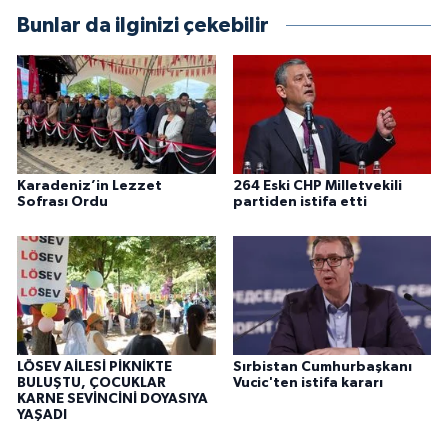
Bunlar da ilginizi çekebilir
Karadeniz’in Lezzet
264 Eski CHP Milletvekili
Sofrası Ordu
partiden istifa etti
LÖSEV AİLESİ PİKNİKTE
Sırbistan Cumhurbaşkanı
BULUŞTU, ÇOCUKLAR
Vucic'ten istifa kararı
KARNE SEVİNCİNİ DOYASIYA
YAŞADI