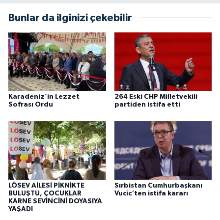
Bunlar da ilginizi çekebilir
Karadeniz’in Lezzet
264 Eski CHP Milletvekili
Sofrası Ordu
partiden istifa etti
LÖSEV AİLESİ PİKNİKTE
Sırbistan Cumhurbaşkanı
BULUŞTU, ÇOCUKLAR
Vucic'ten istifa kararı
KARNE SEVİNCİNİ DOYASIYA
YAŞADI