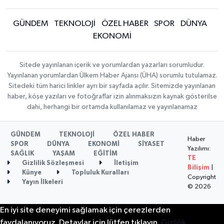
GÜNDEM
TEKNOLOJİ
ÖZEL HABER
SPOR
DÜNYA
EKONOMİ
Sitede yayınlanan içerik ve yorumlardan yazarları sorumludur.
Yayınlanan yorumlardan Ülkem Haber Ajansı (ÜHA) sorumlu tutulamaz.
Sitedeki tüm harici linkler ayrı bir sayfada açılır. Sitemizde yayınlanan
haber, köşe yazıları ve fotoğraflar izin alınmaksızın kaynak gösterilse
dahi, herhangi bir ortamda kullanılamaz ve yayınlanamaz
GÜNDEM
TEKNOLOJİ
ÖZEL HABER
Haber
SPOR
DÜNYA
EKONOMİ
SİYASET
Yazılımı:
SAĞLIK
YAŞAM
EĞİTİM
TE
Gizlilik Sözleşmesi
İletişim
Bilişim
|
Künye
Topluluk Kuralları
Copyright
Yayın İlkeleri
© 2026
En iyi site deneyimi sağlamak için çerezlerden
faydalanıyoruz. Detaylar için lütfen tıklayın.
Gizlilik