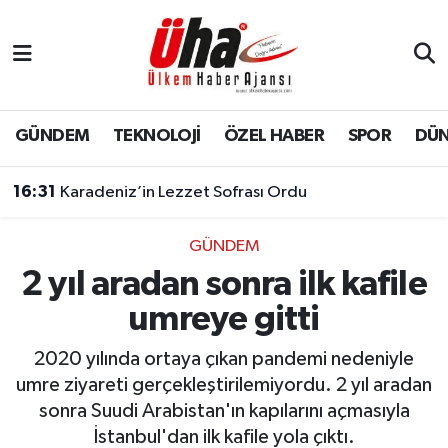
İstanbul Nöbetçi Eczaneler
İstanbul Hava Durumu
GÜNDEM
TEKNOLOJİ
ÖZEL HABER
SPOR
DÜ
İstanbul Namaz Vakitleri
16:31
Karadeniz’in Lezzet Sofrası Ordu
İstanbul Trafik Yoğunluk Haritası
GÜNDEM
2 yıl aradan sonra ilk kafile
Süper Lig Puan Durumu ve Fikstür
umreye gitti
Tüm Manşetler
2020 yılında ortaya çıkan pandemi nedeniyle
Son Dakika Haberleri
umre ziyareti gerçekleştirilemiyordu. 2 yıl aradan
sonra Suudi Arabistan'ın kapılarını açmasıyla
Haber Arşivi
İstanbul'dan ilk kafile yola çıktı.