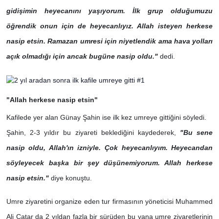
gidişimin heyecanını yaşıyorum. İlk grup olduğumuzu
öğrendik onun için de heyecanlıyız. Allah isteyen herkese
nasip etsin. Ramazan umre
si için niyetlendik ama hava yolları
açık olmadığı için ancak bugüne nasip oldu."
dedi.
"Allah herkese nasip etsin"
Kafilede yer alan Günay Şahin ise ilk kez umreye gittiğini söyledi.
Şahin, 2-3 yıldır bu ziyareti beklediğini kaydederek,
"Bu sene
nasip oldu, Allah'ın izniyle. Çok heyecanlıyım. Heyecandan
söyleyecek başka bir şey düşünemiyorum. Allah herkese
nasip etsin."
diye konuştu.
Umre ziyaretini organize eden tur firmasının yöneticisi Muhammed
Ali Çatar da 2 yıldan fazla bir sürüden bu yana umre ziyaretlerinin