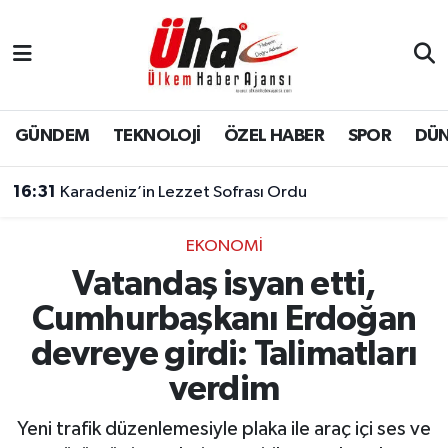
İstanbul Nöbetçi Eczaneler
İstanbul Hava Durumu
GÜNDEM
TEKNOLOJİ
ÖZEL HABER
SPOR
DÜ
İstanbul Namaz Vakitleri
16:31
Karadeniz’in Lezzet Sofrası Ordu
İstanbul Trafik Yoğunluk Haritası
EKONOMİ
Vatandaş isyan etti,
Süper Lig Puan Durumu ve Fikstür
Cumhurbaşkanı Erdoğan
Tüm Manşetler
devreye girdi: Talimatları
verdim
Son Dakika Haberleri
Yeni trafik düzenlemesiyle plaka ile araç içi ses ve
Haber Arşivi