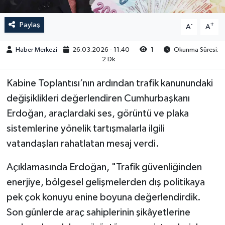
Paylaş
-
+
A
A
Haber Merkezi
26.03.2026 - 11:40
1
Okunma Süresi:
2 Dk
Kabine Toplantısı’nın ardından trafik kanunundaki
değişiklikleri değerlendiren Cumhurbaşkanı
Erdoğan, araçlardaki ses, görüntü ve plaka
sistemlerine yönelik tartışmalarla ilgili
vatandaşları rahatlatan mesaj verdi.
Açıklamasında Erdoğan, "Trafik güvenliğinden
enerjiye, bölgesel gelişmelerden dış politikaya
pek çok konuyu enine boyuna değerlendirdik.
Son günlerde araç sahiplerinin şikâyetlerine