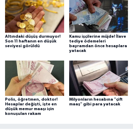
Altındaki düşüş durmuyor!
Kamu işçilerine müjde! İlave
Son 11 haftanın en düşük
tediye ödemeleri
seviyesi görüldü
bayramdan önce hesaplara
yatacak
Polis, öğretmen, doktor!
Milyonların hesabına "çift
Hesaplar değişti, işte en
maaş" gibi para yatacak
düşük memur maaşı için
konuşulan rakam