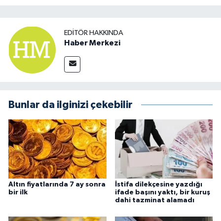
EDITÖR HAKKINDA
Haber Merkezi
Bunlar da ilginizi çekebilir
Altın fiyatlarında 7 ay sonra
İstifa dilekçesine yazdığı
bir ilk
ifade başını yaktı, bir kuruş
dahi tazminat alamadı