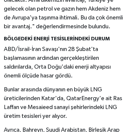
olacaktır. Ama ülkemizin avantajı, Türkiye'ye
gelecek olan petrol ve gazın hem Akdeniz hem
de Avrupa'ya taşınma ihtimali. Bu da çok önemli
bir avantaj." değerlendirmesinde bulundu.
BÖLGEDEKİ ENERJİ TESİSLERİNDEKİ DURUM
ABD/İsrail-İran Savaşı'nın 28 Şubat'ta
başlamasının ardından gerçekleştirilen
saldırılarda, Orta Doğu'daki enerji altyapısı
önemli ölçüde hasar gördü.
Bunlar arasında dünyanın en büyük LNG
üreticilerinden Katar'da, QatarEnergy'e ait Ras
Laffan ve Mesaieed sanayi şehirlerindeki LNG
üretim tesisleri yer alıyor.
Ayrıca, Bahreyn, Suudi Arabistan, Birleşik Arap