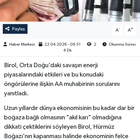
Paylaş
-
+
A
A
Haber Merkezi
22.04.2026 - 09:51
2
Okunma Süresi:
4 Dk
Birol, Orta Doğu'daki savaşın enerji
piyasalarındaki etkileri ve bu konudaki
öngörülerine ilişkin AA muhabirinin sorularını
yanıtladı.
Uzun yıllardır dünya ekonomisinin bu kadar dar bir
boğaza bağlı olmasının "akıl karı" olmadığına
dikkati çektiklerini söyleyen Birol, Hürmüz
Boğazı'nın kapanması halinde ekonominin felce