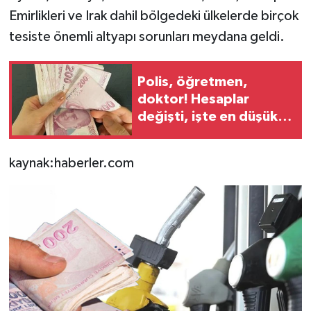
Emirlikleri ve Irak dahil bölgedeki ülkelerde birçok
tesiste önemli altyapı sorunları meydana geldi.
Polis, öğretmen,
doktor! Hesaplar
değişti, işte en düşük
memur maaşı için
konuşulan rakam
kaynak:haberler.com