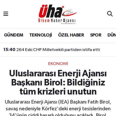
İstanbul Nöbetçi Eczaneler
İstanbul Hava Durumu
GÜNDEM
TEKNOLOJİ
ÖZEL HABER
SPOR
DÜ
İstanbul Namaz Vakitleri
15:40
264 Eski CHP Milletvekili partiden istifa etti
İstanbul Trafik Yoğunluk Haritası
EKONOMİ
Uluslararası Enerji Ajansı
Süper Lig Puan Durumu ve Fikstür
Başkanı Birol: Bildiğiniz
Tüm Manşetler
tüm krizleri unutun
Son Dakika Haberleri
Uluslararası Enerji Ajansı (IEA) Başkanı Fatih Birol,
savaş nedeniyle Körfez'deki enerji tesislerinden
Haber Arşivi
34'ünün ciddi hasarlı olduğunu açıkladı. Birol,