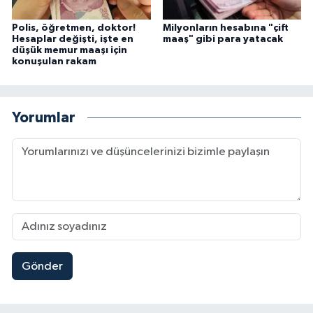
Polis, öğretmen, doktor!
Milyonların hesabına "çift
Hesaplar değişti, işte en
maaş" gibi para yatacak
düşük memur maaşı için
konuşulan rakam
Yorumlar
Gönder