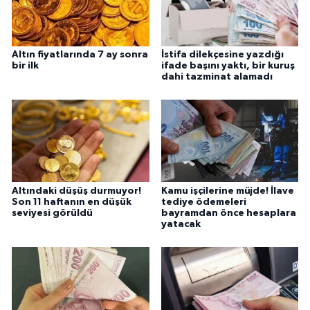
Altın fiyatlarında 7 ay sonra
İstifa dilekçesine yazdığı
bir ilk
ifade başını yaktı, bir kuruş
dahi tazminat alamadı
Altındaki düşüş durmuyor!
Kamu işçilerine müjde! İlave
Son 11 haftanın en düşük
tediye ödemeleri
seviyesi görüldü
bayramdan önce hesaplara
yatacak