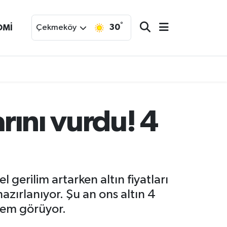
°
30
OMİ
Çekmeköy
arını vurdu! 4
 gerilim artarken altın fiyatları
azırlanıyor. Şu an ons altın 4
şlem görüyor.