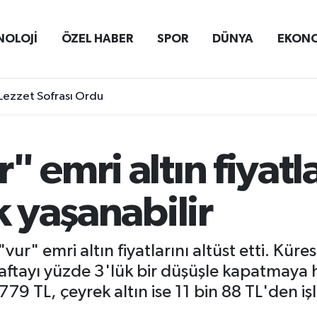
NOLOJİ
ÖZEL HABER
SPOR
DÜNYA
EKON
Lezzet Sofrası Ordu
 emri altın fiyatl
k yaşanabilir
" emri altın fiyatlarını altüst etti. Küresel
haftayı yüzde 3'lük bir düşüşle kapatmaya h
779 TL, çeyrek altın ise 11 bin 88 TL'den i