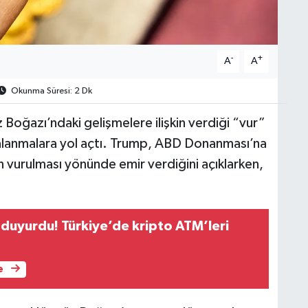
-
+
A
A
Okunma Süresi: 2 Dk
oğazı’ndaki gelişmelere ilişkin verdiği “vur”
galanmalara yol açtı. Trump, ABD Donanması’na
vurulması yönünde emir verdiğini açıklarken,
duyurdu! Türkiye’de kripto ATM’leri
e