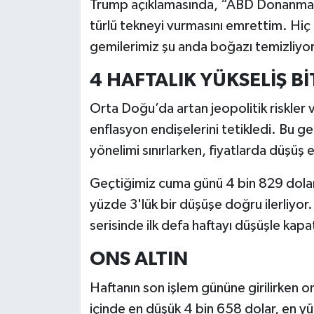
Trump açıklamasında, “ABD Donanmas
türlü tekneyi vurmasını emrettim. H
gemilerimiz şu anda boğazı temizliyor”
4 HAFTALIK YÜKSELİŞ Bİ
Orta Doğu’da artan jeopolitik riskler ve
enflasyon endişelerini tetikledi. Bu ge
yönelimi sınırlarken, fiyatlarda düşüş e
Geçtiğimiz cuma günü 4 bin 829 dolard
yüzde 3'lük bir düşüşe doğru ilerliyor. 
serisinde ilk defa haftayı düşüşle kap
ONS ALTIN
Haftanın son işlem gününe girilirken o
içinde en düşük 4 bin 658 dolar, en yü