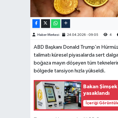
Haber Merkezi
24.04.2026 - 09:05
4
ABD Başkanı Donald Trump’ın Hürmüz B
talimatı küresel piyasalarda sert dal
boğaza mayın döşeyen tüm teknelerin 
bölgede tansiyon hızla yükseldi.
Bakan Şimşek 
yasaklandı
İçeriği Görüntül