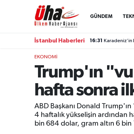
GÜNDEM
TEK
İstanbul Nöbetçi Eczaneler
İstanbul Hava Durumu
İstanbul Haberleri
16:31
Karadeniz’in 
İstanbul Namaz Vakitleri
EKONOMİ
Trump'ın "vur"
İstanbul Trafik Yoğunluk Haritası
Süper Lig Puan Durumu ve Fikstür
hafta sonra il
Tüm Manşetler
ABD Başkanı Donald Trump'ın "vur
4 haftalık yükselişin ardından 
Son Dakika Haberleri
bin 684 dolar, gram altın 6 bin 
Haber Arşivi