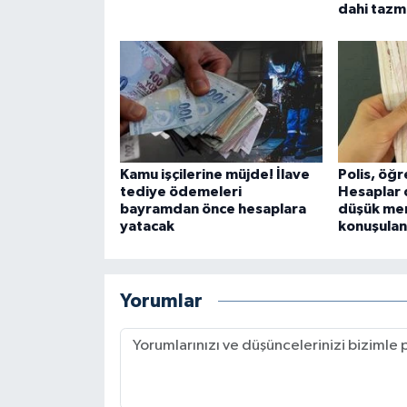
dahi tazm
Kamu işçilerine müjde! İlave
Polis, öğ
tediye ödemeleri
Hesaplar d
bayramdan önce hesaplara
düşük mem
yatacak
konuşula
Yorumlar