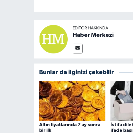
EDITÖR HAKKINDA
Haber Merkezi
Bunlar da ilginizi çekebilir
Altın fiyatlarında 7 ay sonra
İstifa dil
bir ilk
ifade başı