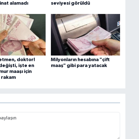
inat alamadı
seviyesi görüldü
retmen, doktor!
Milyonların hesabına "çift
eğişti, işte en
maaş" gibi para yatacak
ur maaşı için
n rakam