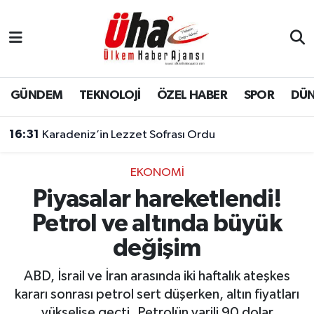
İstanbul Nöbetçi Eczaneler
İstanbul Hava Durumu
GÜNDEM
TEKNOLOJİ
ÖZEL HABER
SPOR
DÜ
İstanbul Namaz Vakitleri
16:31
Karadeniz’in Lezzet Sofrası Ordu
İstanbul Trafik Yoğunluk Haritası
EKONOMİ
Piyasalar hareketlendi!
Süper Lig Puan Durumu ve Fikstür
Petrol ve altında büyük
Tüm Manşetler
değişim
Son Dakika Haberleri
ABD, İsrail ve İran arasında iki haftalık ateşkes
kararı sonrası petrol sert düşerken, altın fiyatları
Haber Arşivi
yükselişe geçti. Petrolün varili 90 dolar