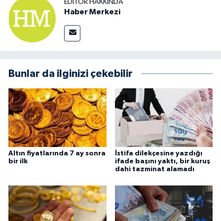
EDITÖR HAKKINDA
Haber Merkezi
Bunlar da ilginizi çekebilir
Altın fiyatlarında 7 ay sonra
İstifa dilekçesine yazdığı
bir ilk
ifade başını yaktı, bir kuruş
dahi tazminat alamadı