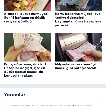
Altındaki düşüş durmuyor!
Kamu işçilerine müjde! İlave
Son 11 haftanın en düşük
tediye ödemeleri
seviyesi görüldü
bayramdan önce hesaplara
yatacak
Polis, öğretmen, doktor!
Milyonların hesabına "çift
Hesaplar değişti, işte en
maaş" gibi para yatacak
düşük memur maaşı için
konuşulan rakam
Yorumlar