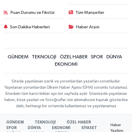
Puan Durumu ve Fikstür
Tüm Manşetler
Son Dakika Haberleri
Haber Arşivi
GÜNDEM
TEKNOLOJİ
ÖZEL HABER
SPOR
DÜNYA
EKONOMİ
Sitede yayınlanan içerik ve yorumlardan yazarları sorumludur.
Yayınlanan yorumlardan Ülkem Haber Ajansı (ÜHA) sorumlu tutulamaz.
Sitedeki tüm harici linkler ayrı bir sayfada açılır. Sitemizde yayınlanan
haber, köşe yazıları ve fotoğraflar izin alınmaksızın kaynak gösterilse
dahi, herhangi bir ortamda kullanılamaz ve yayınlanamaz
GÜNDEM
TEKNOLOJİ
ÖZEL HABER
Haber
SPOR
DÜNYA
EKONOMİ
SİYASET
Yazılımı: