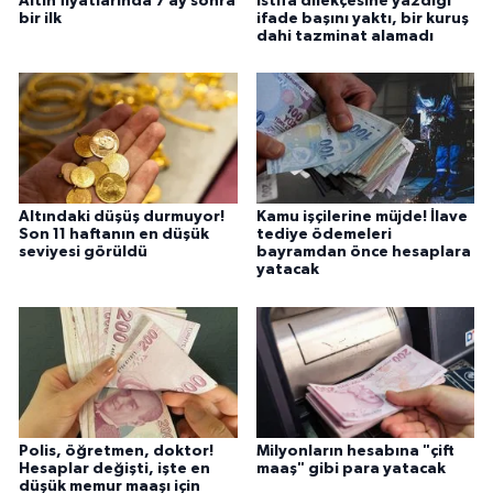
Altın fiyatlarında 7 ay sonra
İstifa dilekçesine yazdığı
bir ilk
ifade başını yaktı, bir kuruş
dahi tazminat alamadı
Altındaki düşüş durmuyor!
Kamu işçilerine müjde! İlave
Son 11 haftanın en düşük
tediye ödemeleri
seviyesi görüldü
bayramdan önce hesaplara
yatacak
Polis, öğretmen, doktor!
Milyonların hesabına "çift
Hesaplar değişti, işte en
maaş" gibi para yatacak
düşük memur maaşı için