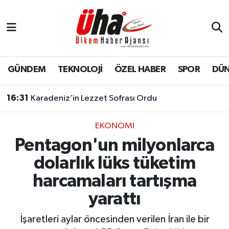
İstanbul Nöbetçi Eczaneler
İstanbul Hava Durumu
GÜNDEM
TEKNOLOJİ
ÖZEL HABER
SPOR
DÜ
İstanbul Namaz Vakitleri
16:31
Karadeniz’in Lezzet Sofrası Ordu
İstanbul Trafik Yoğunluk Haritası
EKONOMİ
Pentagon'un milyonlarca
Süper Lig Puan Durumu ve Fikstür
dolarlık lüks tüketim
Tüm Manşetler
harcamaları tartışma
yarattı
Son Dakika Haberleri
İşaretleri aylar öncesinden verilen İran ile bir
Haber Arşivi