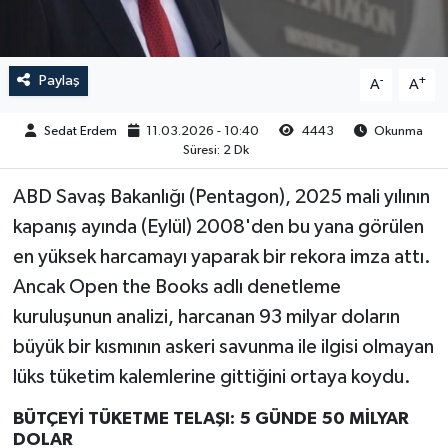
Paylaş
-
+
A
A
Sedat Erdem
11.03.2026 - 10:40
4443
Okunma
Süresi: 2 Dk
ABD Savaş Bakanlığı (Pentagon), 2025 mali yılının
kapanış ayında (Eylül) 2008'den bu yana görülen
en yüksek harcamayı yaparak bir rekora imza attı.
Ancak Open the Books adlı denetleme
kuruluşunun analizi, harcanan 93 milyar doların
büyük bir kısmının askeri savunma ile ilgisi olmayan
lüks tüketim kalemlerine gittiğini ortaya koydu.
BÜTÇEYİ TÜKETME TELAŞI: 5 GÜNDE 50 MİLYAR
DOLAR