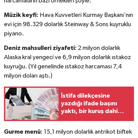
harcamaların bazı örnekleri şöyle:
Müzik keyfi:
Hava Kuvvetleri Kurmay Başkanı'nın
evi için 98.329 dolarlık Steinway & Sons kuyruklu
piyano.
Deniz mahsulleri ziyafeti:
2 milyon dolarlık
Alaska kral yengeci ve 6,9 milyon dolarlık ıstakoz
kuyruğu. (Yıl genelinde ıstakoz harcaması 7,4
milyon doları aştı.)
İstifa dilekçesine
yazdığı ifade başını
yaktı, bir kuruş dahi
tazminat alamadı
Gurme menü:
15,1 milyon dolarlık antrikot biftek