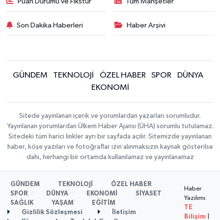
Puan Durumu ve Fikstür
Tüm Manşetler
Son Dakika Haberleri
Haber Arşivi
GÜNDEM
TEKNOLOJİ
ÖZEL HABER
SPOR
DÜNYA
EKONOMİ
Sitede yayınlanan içerik ve yorumlardan yazarları sorumludur.
Yayınlanan yorumlardan Ülkem Haber Ajansı (ÜHA) sorumlu tutulamaz.
Sitedeki tüm harici linkler ayrı bir sayfada açılır. Sitemizde yayınlanan
haber, köşe yazıları ve fotoğraflar izin alınmaksızın kaynak gösterilse
dahi, herhangi bir ortamda kullanılamaz ve yayınlanamaz
GÜNDEM
TEKNOLOJİ
ÖZEL HABER
Haber
SPOR
DÜNYA
EKONOMİ
SİYASET
Yazılımı:
SAĞLIK
YAŞAM
EĞİTİM
TE
Gizlilik Sözleşmesi
İletişim
Bilişim
|