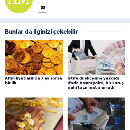
Bunlar da ilginizi çekebilir
Altın fiyatlarında 7 ay sonra
İstifa dilekçesine yazdığı
bir ilk
ifade başını yaktı, bir kuruş
dahi tazminat alamadı