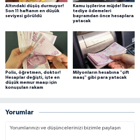
Altındaki düşüş durmuyor!
Kamu işçilerine müjde! İlave
Son 11 haftanın en düşük
tediye ödemeleri
seviyesi görüldü
bayramdan önce hesaplara
yatacak
Polis, öğretmen, doktor!
Milyonların hesabına "çift
Hesaplar değişti, işte en
maaş" gibi para yatacak
düşük memur maaşı için
konuşulan rakam
Yorumlar