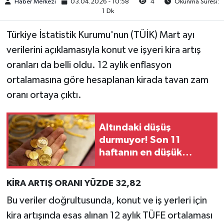
Haber Merkezi
03.04.2026 - 10:58
4
Okunma Süresi:
1 Dk
Türkiye İstatistik Kurumu'nun (TÜİK) Mart ayı
verilerini açıklamasıyla konut ve işyeri kira artış
oranları da belli oldu. 12 aylık enflasyon
ortalamasına göre hesaplanan kirada tavan zam
oranı ortaya çıktı.
Altındaki düşüş
durmuyor! Son 11
haftanın en düşük
seviyesi görüldü
KİRA ARTIŞ ORANI YÜZDE 32,82
Bu veriler doğrultusunda, konut ve iş yerleri için
kira artışında esas alınan 12 aylık TÜFE ortalaması