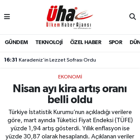
İstanbul Nöbetçi Eczaneler
İstanbul Hava Durumu
GÜNDEM
TEKNOLOJİ
ÖZEL HABER
SPOR
DÜ
İstanbul Namaz Vakitleri
16:31
Karadeniz’in Lezzet Sofrası Ordu
İstanbul Trafik Yoğunluk Haritası
EKONOMİ
Nisan ayı kira artış oranı
Süper Lig Puan Durumu ve Fikstür
belli oldu
Tüm Manşetler
Türkiye İstatistik Kurumu’nun açıkladığı verilere
Son Dakika Haberleri
göre, mart ayında Tüketici Fiyat Endeksi (TÜFE)
yüzde 1,94 artış gösterdi. Yıllık enflasyon ise
Haber Arşivi
yüzde 30,87 olarak hesaplandı. Açıklanan veriler