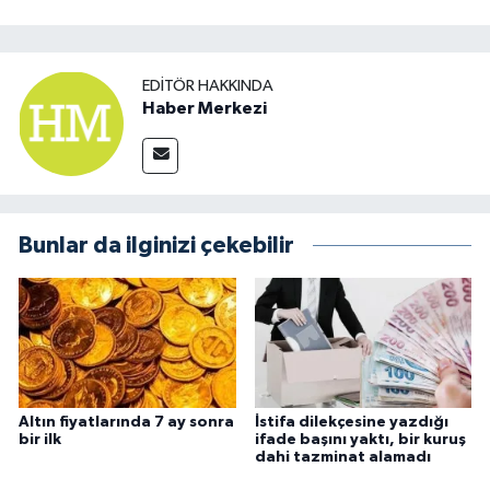
EDITÖR HAKKINDA
Haber Merkezi
Bunlar da ilginizi çekebilir
Altın fiyatlarında 7 ay sonra
İstifa dilekçesine yazdığı
bir ilk
ifade başını yaktı, bir kuruş
dahi tazminat alamadı