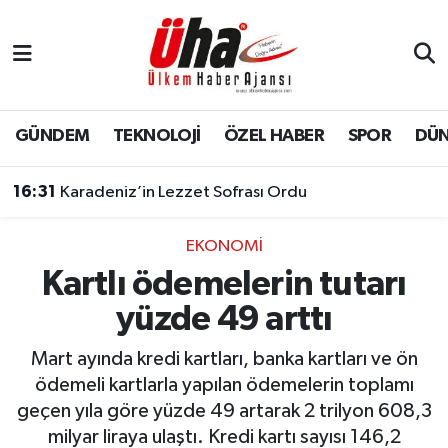
İstanbul Nöbetçi Eczaneler
İstanbul Hava Durumu
GÜNDEM
TEKNOLOJİ
ÖZEL HABER
SPOR
DÜ
İstanbul Namaz Vakitleri
16:31
Karadeniz’in Lezzet Sofrası Ordu
İstanbul Trafik Yoğunluk Haritası
EKONOMİ
Kartlı ödemelerin tutarı
Süper Lig Puan Durumu ve Fikstür
yüzde 49 arttı
Tüm Manşetler
Mart ayında kredi kartları, banka kartları ve ön
Son Dakika Haberleri
ödemeli kartlarla yapılan ödemelerin toplamı
geçen yıla göre yüzde 49 artarak 2 trilyon 608,3
Haber Arşivi
milyar liraya ulaştı. Kredi kartı sayısı 146,2