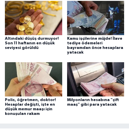
Altındaki düşüş durmuyor!
Kamu işçilerine müjde! İlave
Son 11 haftanın en düşük
tediye ödemeleri
seviyesi görüldü
bayramdan önce hesaplara
yatacak
Polis, öğretmen, doktor!
Milyonların hesabına "çift
Hesaplar değişti, işte en
maaş" gibi para yatacak
düşük memur maaşı için
konuşulan rakam