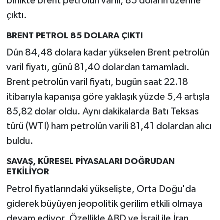
birlikte brent petrolün varili, 85 doların üzerine
çıktı.
BRENT PETROL 85 DOLARA ÇIKTI
Dün 84,48 dolara kadar yükselen Brent petrolün
varil fiyatı, günü 81,40 dolardan tamamladı.
Brent petrolün varil fiyatı, bugün saat 22.18
itibarıyla kapanışa göre yaklaşık yüzde 5,4 artışla
85,82 dolar oldu. Aynı dakikalarda Batı Teksas
türü (WTI) ham petrolün varili 81,41 dolardan alıcı
buldu.
SAVAŞ, KÜRESEL PİYASALARI DOĞRUDAN
ETKİLİYOR
Petrol fiyatlarındaki yükselişte, Orta Doğu'da
giderek büyüyen jeopolitik gerilim etkili olmaya
devam ediyor. Özellikle ABD ve İsrail ile İran