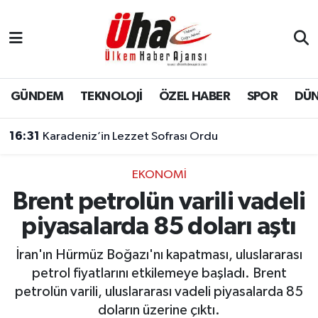
İstanbul Nöbetçi Eczaneler
İstanbul Hava Durumu
GÜNDEM
TEKNOLOJİ
ÖZEL HABER
SPOR
DÜ
İstanbul Namaz Vakitleri
16:31
Karadeniz’in Lezzet Sofrası Ordu
İstanbul Trafik Yoğunluk Haritası
EKONOMİ
Brent petrolün varili vadeli
Süper Lig Puan Durumu ve Fikstür
piyasalarda 85 doları aştı
Tüm Manşetler
İran'ın Hürmüz Boğazı'nı kapatması, uluslararası
Son Dakika Haberleri
petrol fiyatlarını etkilemeye başladı. Brent
petrolün varili, uluslararası vadeli piyasalarda 85
Haber Arşivi
doların üzerine çıktı.