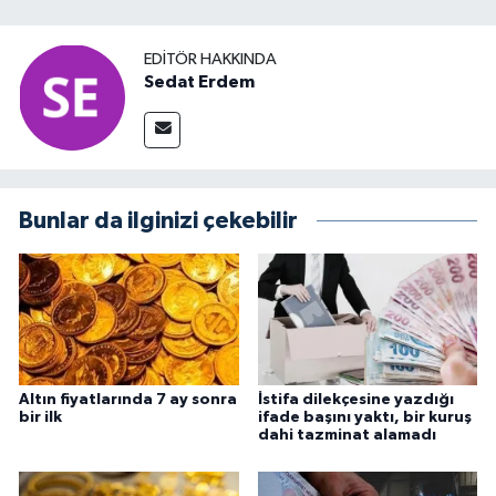
EDITÖR HAKKINDA
Sedat Erdem
Bunlar da ilginizi çekebilir
Altın fiyatlarında 7 ay sonra
İstifa dilekçesine yazdığı
bir ilk
ifade başını yaktı, bir kuruş
dahi tazminat alamadı