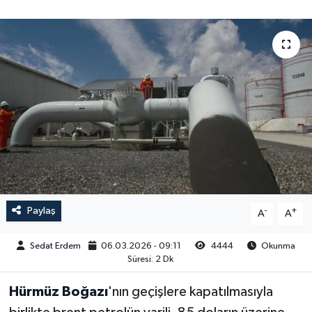
Paylaş
-
+
A
A
Sedat Erdem
06.03.2026 - 09:11
4444
Okunma
Süresi: 2 Dk
Hürmüz Boğazı
'nın geçişlere kapatılmasıyla