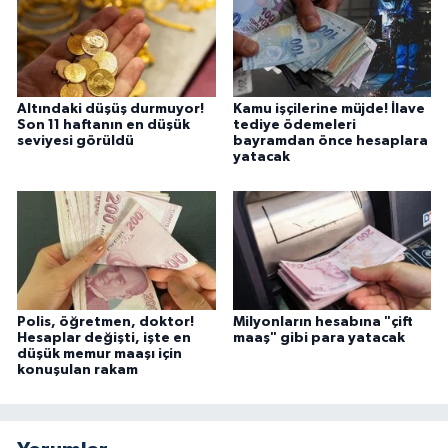
Altındaki düşüş durmuyor!
Kamu işçilerine müjde! İlave
Son 11 haftanın en düşük
tediye ödemeleri
seviyesi görüldü
bayramdan önce hesaplara
yatacak
Polis, öğretmen, doktor!
Milyonların hesabına "çift
Hesaplar değişti, işte en
maaş" gibi para yatacak
düşük memur maaşı için
konuşulan rakam