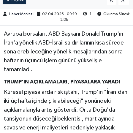
A
A
Haber Merkezi
02.04.2026 - 09:19
1
Okunma Süresi:
2 Dk
Avrupa borsaları, ABD Başkanı Donald Trump'ın
İran'a yönelik ABD-İsrail saldırılarının kısa sürede
sona erebileceğine yönelik mesajlarından sonra
haftanın üçüncü işlem gününü yükselişle
tamamladı.
TRUMP'IN AÇIKLAMALARI, PİYASALARA YARADI
Küresel piyasalarda risk iştahı, Trump'ın "İran'dan
iki-üç hafta içinde çıkılabileceği" yönündeki
açıklamalarıyla artış gösterdi. Orta Doğu'da
tansiyonun düşeceği beklentisi, mart ayında
savaş ve enerji maliyetleri nedeniyle yaklaşık