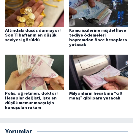
Altındaki düşüş durmuyor!
Kamu işçilerine müjde! İlave
Son 11 haftanın en düşük
tediye ödemeleri
seviyesi görüldü
bayramdan önce hesaplara
yatacak
Polis, öğretmen, doktor!
Milyonların hesabına "çift
Hesaplar değişti, işte en
maaş" gibi para yatacak
düşük memur maaşı için
konuşulan rakam
Yorumlar