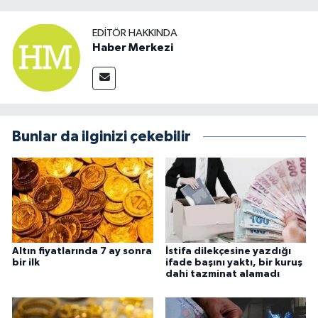
EDITÖR HAKKINDA
Haber Merkezi
Bunlar da ilginizi çekebilir
Altın fiyatlarında 7 ay sonra
İstifa dilekçesine yazdığı
bir ilk
ifade başını yaktı, bir kuruş
dahi tazminat alamadı