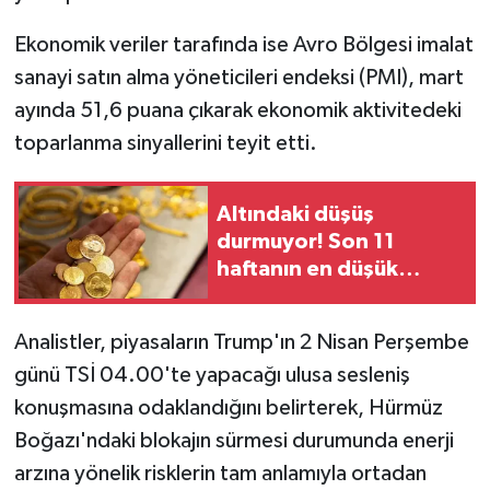
Ekonomik veriler tarafında ise Avro Bölgesi imalat
sanayi satın alma yöneticileri endeksi (PMI), mart
ayında 51,6 puana çıkarak ekonomik aktivitedeki
toparlanma sinyallerini teyit etti.
Altındaki düşüş
durmuyor! Son 11
haftanın en düşük
seviyesi görüldü
Analistler, piyasaların Trump'ın 2 Nisan Perşembe
günü TSİ 04.00'te yapacağı ulusa sesleniş
konuşmasına odaklandığını belirterek, Hürmüz
Boğazı'ndaki blokajın sürmesi durumunda enerji
arzına yönelik risklerin tam anlamıyla ortadan