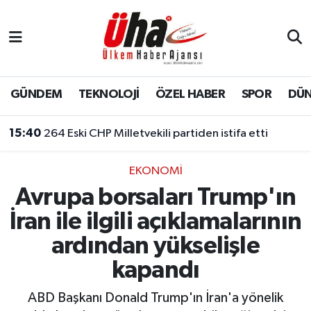
İstanbul Nöbetçi Eczaneler
İstanbul Hava Durumu
GÜNDEM
TEKNOLOJİ
ÖZEL HABER
SPOR
DÜ
İstanbul Namaz Vakitleri
15:40
264 Eski CHP Milletvekili partiden istifa etti
İstanbul Trafik Yoğunluk Haritası
EKONOMİ
Avrupa borsaları Trump'ın
Süper Lig Puan Durumu ve Fikstür
İran ile ilgili açıklamalarının
Tüm Manşetler
ardından yükselişle
kapandı
Son Dakika Haberleri
ABD Başkanı Donald Trump'ın İran'a yönelik
Haber Arşivi