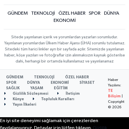
GÜNDEM
TEKNOLOJİ
ÖZEL HABER
SPOR
DÜNYA
EKONOMİ
Sitede yayınlanan içerik ve yorumlardan yazarları sorumludur.
Yayınlanan yorumlardan Ülkem Haber Ajansı (ÜHA) sorumlu tutulamaz.
Sitedeki tüm harici linkler ayrı bir sayfada açılır. Sitemizde yayınlanan
haber, köşe yazıları ve fotoğraflar izin alınmaksızın kaynak gösterilse
dahi, herhangi bir ortamda kullanılamaz ve yayınlanamaz
GÜNDEM
TEKNOLOJİ
ÖZEL HABER
Haber
SPOR
DÜNYA
EKONOMİ
SİYASET
Yazılımı:
SAĞLIK
YAŞAM
EĞİTİM
TE
Gizlilik Sözleşmesi
İletişim
Bilişim
|
Künye
Topluluk Kuralları
Copyright
Yayın İlkeleri
© 2026
En iyi site deneyimi sağlamak için çerezlerden
faydalanıyoruz. Detaylar için lütfen tıklayın.
Gizlilik