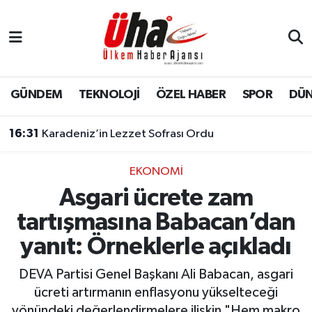
İstanbul Nöbetçi Eczaneler
İstanbul Hava Durumu
GÜNDEM
TEKNOLOJİ
ÖZEL HABER
SPOR
DÜ
İstanbul Namaz Vakitleri
16:31
Karadeniz’in Lezzet Sofrası Ordu
İstanbul Trafik Yoğunluk Haritası
EKONOMİ
Asgari ücrete zam
Süper Lig Puan Durumu ve Fikstür
tartışmasına Babacan’dan
Tüm Manşetler
yanıt: Örneklerle açıkladı
Son Dakika Haberleri
DEVA Partisi Genel Başkanı Ali Babacan, asgari
ücreti artırmanın enflasyonu yükselteceği
Haber Arşivi
yönündeki değerlendirmelere ilişkin "Hem makro