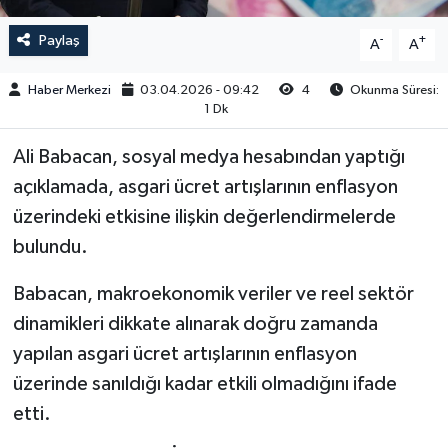
Paylaş
-
+
A
A
Haber Merkezi
03.04.2026 - 09:42
4
Okunma Süresi:
1 Dk
Ali Babacan, sosyal medya hesabından yaptığı
açıklamada, asgari ücret artışlarının enflasyon
üzerindeki etkisine ilişkin değerlendirmelerde
bulundu.
Babacan, makroekonomik veriler ve reel sektör
dinamikleri dikkate alınarak doğru zamanda
yapılan asgari ücret artışlarının enflasyon
üzerinde sanıldığı kadar etkili olmadığını ifade
etti.