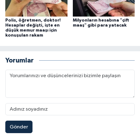
Polis, öğretmen, doktor!
Milyonların hesabına "çift
Hesaplar değişti, işte en
maaş" gibi para yatacak
düşük memur maaşı için
konuşulan rakam
Yorumlar
Gönder