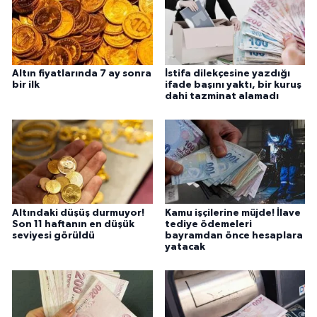
Altın fiyatlarında 7 ay sonra
İstifa dilekçesine yazdığı
bir ilk
ifade başını yaktı, bir kuruş
dahi tazminat alamadı
Altındaki düşüş durmuyor!
Kamu işçilerine müjde! İlave
Son 11 haftanın en düşük
tediye ödemeleri
seviyesi görüldü
bayramdan önce hesaplara
yatacak