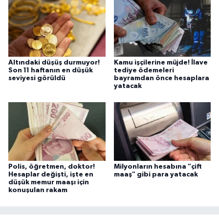
Altındaki düşüş durmuyor!
Kamu işçilerine müjde! İlave
Son 11 haftanın en düşük
tediye ödemeleri
seviyesi görüldü
bayramdan önce hesaplara
yatacak
Polis, öğretmen, doktor!
Milyonların hesabına "çift
Hesaplar değişti, işte en
maaş" gibi para yatacak
düşük memur maaşı için
konuşulan rakam