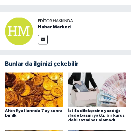
EDITÖR HAKKINDA
Haber Merkezi
Bunlar da ilginizi çekebilir
Altın fiyatlarında 7 ay sonra
İstifa dilekçesine yazdığı
bir ilk
ifade başını yaktı, bir kuruş
dahi tazminat alamadı