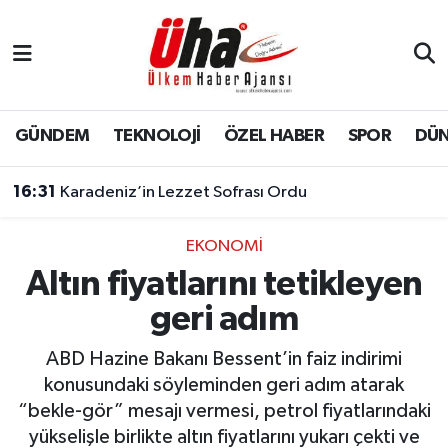
İstanbul Nöbetçi Eczaneler
İstanbul Hava Durumu
GÜNDEM
TEKNOLOJİ
ÖZEL HABER
SPOR
DÜ
İstanbul Namaz Vakitleri
16:31
Karadeniz’in Lezzet Sofrası Ordu
İstanbul Trafik Yoğunluk Haritası
EKONOMİ
Altın fiyatlarını tetikleyen
Süper Lig Puan Durumu ve Fikstür
geri adım
Tüm Manşetler
ABD Hazine Bakanı Bessent’in faiz indirimi
Son Dakika Haberleri
konusundaki söyleminden geri adım atarak
“bekle-gör” mesajı vermesi, petrol fiyatlarındaki
Haber Arşivi
yükselişle birlikte altın fiyatlarını yukarı çekti ve