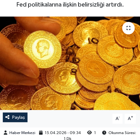
Fed politikalarına ilişkin belirsizliği artırdı.
Paylaş
-
+
A
A
Haber Merkezi
15.04.2026 - 09:34
1
Okunma Süresi:
1 Dk