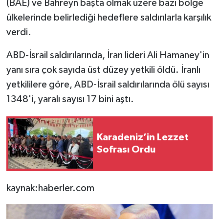
(BAE) ve Bahreyn başta olmak üzere bazı bölge
ülkelerinde belirlediği hedeflere saldırılarla karşılık
verdi.
ABD-İsrail saldırılarında, İran lideri Ali Hamaney'in
yanı sıra çok sayıda üst düzey yetkili öldü. İranlı
yetkililere göre, ABD-İsrail saldırılarında ölü sayısı
1348'i, yaralı sayısı 17 bini aştı.
Karadeniz’in Lezzet
Sofrası Ordu
kaynak:haberler.com