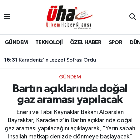
İstanbul Nöbetçi Eczaneler
İstanbul Hava Durumu
GÜNDEM
TEKNOLOJİ
ÖZEL HABER
SPOR
DÜ
İstanbul Namaz Vakitleri
16:31
Karadeniz’in Lezzet Sofrası Ordu
İstanbul Trafik Yoğunluk Haritası
GÜNDEM
Bartın açıklarında doğal
Süper Lig Puan Durumu ve Fikstür
gaz araması yapılacak
Tüm Manşetler
Enerji ve Tabii Kaynaklar Bakanı Alparslan
Son Dakika Haberleri
Bayraktar, Karadeniz'in Bartın açıklarında doğal
gaz araması yapılacağını açıklayarak, "Yarın sabah
Haber Arşivi
inşallah matkap denizde dönmeye başlayacak"