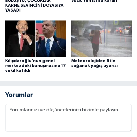
BULUŞTU, ÇOCUKLAR
Vucic'ten istifa kararı
KARNE SEVİNCİNİ DOYASIYA
YAŞADI
Kılıçdaroğlu'nun genel
Meteorolojiden 6 ile
merkezdeki konuşmasına 17
sağanak yağış uyarısı
vekil katıldı
Yorumlar