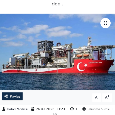
dedi.
Paylaş
-
+
A
A
Haber Merkezi
26.03.2026 - 11:23
1
Okunma Süresi: 1
Dk