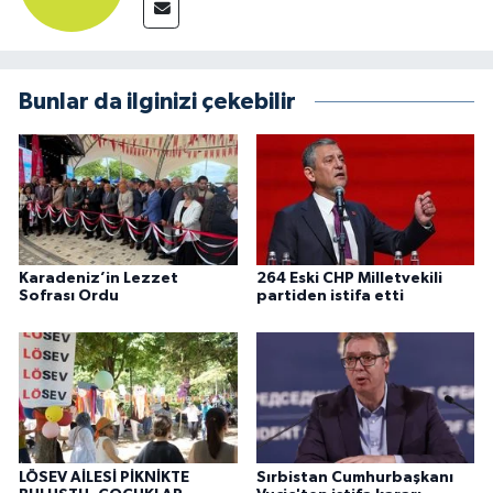
Bunlar da ilginizi çekebilir
Karadeniz’in Lezzet
264 Eski CHP Milletvekili
Sofrası Ordu
partiden istifa etti
LÖSEV AİLESİ PİKNİKTE
Sırbistan Cumhurbaşkanı