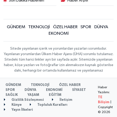
Son Dakika Haberleri
Haber Arşivi
GÜNDEM
TEKNOLOJİ
ÖZEL HABER
SPOR
DÜNYA
EKONOMİ
Sitede yayınlanan içerik ve yorumlardan yazarları sorumludur.
Yayınlanan yorumlardan Ülkem Haber Ajansı (ÜHA) sorumlu tutulamaz.
Sitedeki tüm harici linkler ayrı bir sayfada açılır. Sitemizde yayınlanan
haber, köşe yazıları ve fotoğraflar izin alınmaksızın kaynak gösterilse
dahi, herhangi bir ortamda kullanılamaz ve yayınlanamaz
GÜNDEM
TEKNOLOJİ
ÖZEL HABER
Haber
SPOR
DÜNYA
EKONOMİ
SİYASET
Yazılımı:
SAĞLIK
YAŞAM
EĞİTİM
TE
Gizlilik Sözleşmesi
İletişim
Bilişim
|
Künye
Topluluk Kuralları
Copyright
Yayın İlkeleri
© 2026