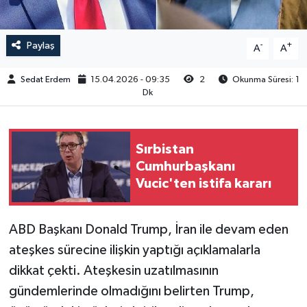
Paylaş
-
+
A
A
Sedat Erdem
15.04.2026 - 09:35
2
Okunma Süresi: 1
Dk
Sırbistan
Cumhurbaşkanı
Vucic'ten istifa kararı
ABD Başkanı Donald Trump, İran ile devam eden
ateşkes sürecine ilişkin yaptığı açıklamalarla
dikkat çekti. Ateşkesin uzatılmasının
gündemlerinde olmadığını belirten Trump,