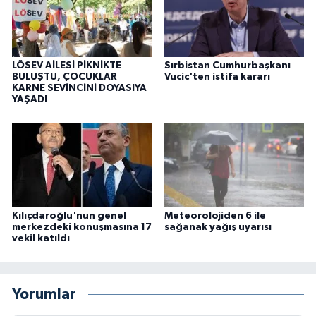
LÖSEV AİLESİ PİKNİKTE
Sırbistan Cumhurbaşkanı
BULUŞTU, ÇOCUKLAR
Vucic'ten istifa kararı
KARNE SEVİNCİNİ DOYASIYA
YAŞADI
Kılıçdaroğlu'nun genel
Meteorolojiden 6 ile
merkezdeki konuşmasına 17
sağanak yağış uyarısı
vekil katıldı
Yorumlar