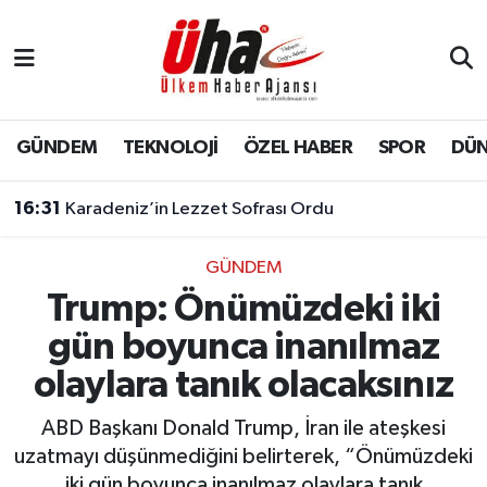
İstanbul Nöbetçi Eczaneler
İstanbul Hava Durumu
GÜNDEM
TEKNOLOJİ
ÖZEL HABER
SPOR
DÜ
İstanbul Namaz Vakitleri
16:31
Karadeniz’in Lezzet Sofrası Ordu
İstanbul Trafik Yoğunluk Haritası
GÜNDEM
Trump: Önümüzdeki iki
Süper Lig Puan Durumu ve Fikstür
gün boyunca inanılmaz
Tüm Manşetler
olaylara tanık olacaksınız
Son Dakika Haberleri
ABD Başkanı Donald Trump, İran ile ateşkesi
uzatmayı düşünmediğini belirterek, “Önümüzdeki
Haber Arşivi
iki gün boyunca inanılmaz olaylara tanık