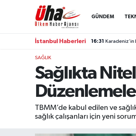
GÜNDEM
TEK
İstanbul Nöbetçi Eczaneler
İstanbul Hava Durumu
İstanbul Haberleri
16:31
Karadeniz’in 
İstanbul Namaz Vakitleri
SAĞLIK
Sağlıkta Nitel
İstanbul Trafik Yoğunluk Haritası
Süper Lig Puan Durumu ve Fikstür
Düzenlemeler
Tüm Manşetler
TBMM’de kabul edilen ve sağlık 
sağlık çalışanları için yeni sorum
Son Dakika Haberleri
Haber Arşivi