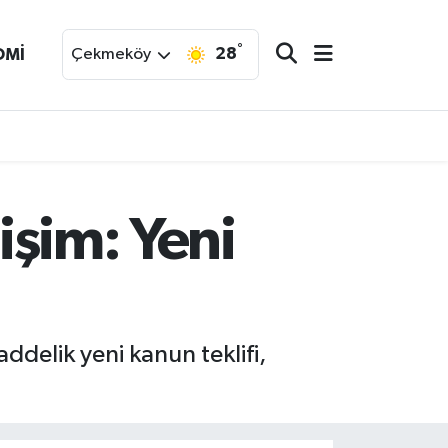
°
28
OMİ
Çekmeköy
işim: Yeni
ddelik yeni kanun teklifi,