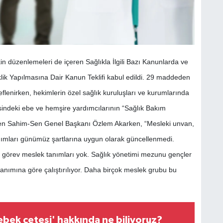
n düzenlemeleri de içeren Sağlıkla İlgili Bazı Kanunlarda ve
k Yapılmasına Dair Kanun Teklifi kabul edildi. 29 maddeden
edeflenirken, hekimlerin özel sağlık kuruluşları ve kurumlarında
sindeki ebe ve hemşire yardımcılarının “Sağlık Bakım
ndiren Sahim-Sen Genel Başkanı Özlem Akarken, “Mesleki unvan,
tanımları günümüz şartlarına uygun olarak güncellenmedi.
a görev meslek tanımları yok. Sağlık yönetimi mezunu gençler
 tanımına göre çalıştırılıyor. Daha birçok meslek grubu bu
bek çetesi' hakkında ne biliyoruz?