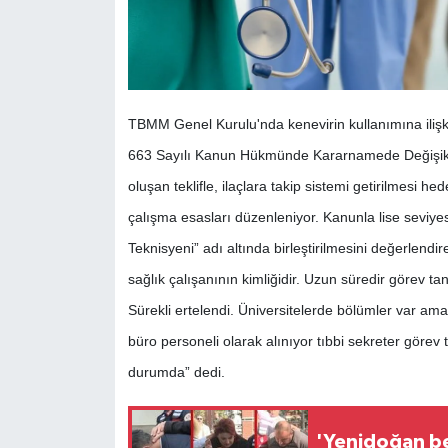
TBMM Genel Kurulu'nda kenevirin kullanımına ilişki
663 Sayılı Kanun Hükmünde Kararnamede Değişikli
oluşan teklifle, ilaçlara takip sistemi getirilmesi h
çalışma esasları düzenleniyor. Kanunla lise seviye
Teknisyeni” adı altında birleştirilmesini değerle
sağlık çalışanının kimliğidir. Uzun süredir görev 
Sürekli ertelendi. Üniversitelerde bölümler var am
büro personeli olarak alınıyor tıbbi sekreter görev
durumda” dedi.
'Yenidoğan be