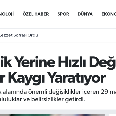
NOLOJİ
ÖZEL HABER
SPOR
DÜNYA
EKON
Lezzet Sofrası Ordu
ik Yerine Hızlı Değ
 Kaygı Yaratıyor
alanında önemli değişiklikler içeren 29 ma
luluklar ve belirsizlikler getirdi.