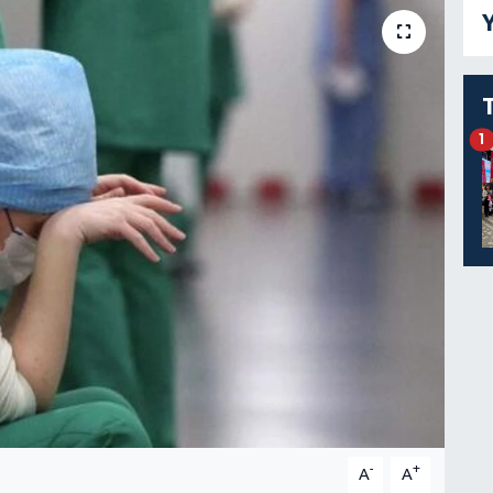
Y
1
-
+
A
A