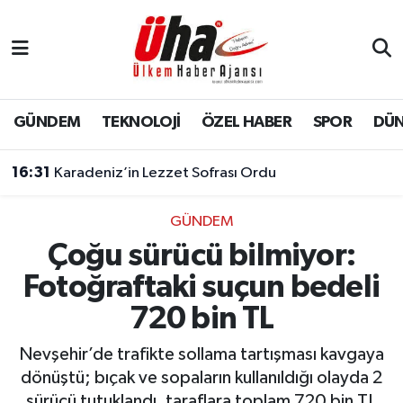
İstanbul Nöbetçi Eczaneler
İstanbul Hava Durumu
GÜNDEM
TEKNOLOJİ
ÖZEL HABER
SPOR
DÜ
İstanbul Namaz Vakitleri
16:31
Karadeniz’in Lezzet Sofrası Ordu
İstanbul Trafik Yoğunluk Haritası
GÜNDEM
Çoğu sürücü bilmiyor:
Süper Lig Puan Durumu ve Fikstür
Fotoğraftaki suçun bedeli
Tüm Manşetler
720 bin TL
Son Dakika Haberleri
Nevşehir’de trafikte sollama tartışması kavgaya
dönüştü; bıçak ve sopaların kullanıldığı olayda 2
Haber Arşivi
sürücü tutuklandı, taraflara toplam 720 bin TL