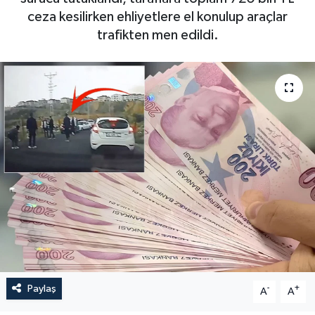
ceza kesilirken ehliyetlere el konulup araçlar
trafikten men edildi.
Paylaş
-
+
A
A