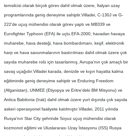
temsilcisi olarak birçok görev dahil olmak üzere, İtalyan uzay
programlarında geniş deneyime sahiptir.
Villadei, C-130J ve G-
222'de uçuş mühendisi olarak görev yaptı ve MB339 ve
Eurofighter Typhoon (EFA) ile uçtu.
EFA-2000, havadan havaya
muharebe, hava desteği, hava bombardımanı, keşif, elektronik
harp ve hava savunmalarının bastırılması dahil olmak üzere çok
sayıda muharebe rolü için tasarlanmış, Avrupa'nın çok amaçlı bir
savaş uçağıdır.
Villadei karada, denizde ve kışın hayatta kalma
eğitiminde geniş deneyime sahiptir ve Enduring Freedom
(Afganistan), UNMEE (Etiyopya ve Eritre'deki BM Misyonu) ve
Antica Babilonia (Irak) dahil olmak üzere yurt dışında çok sayıda
askeri operasyonel faaliyete katılmıştır.
Villadei, 2011 yılında
Rusya'nın Star City şehrinde Soyuz uçuş mühendisi olarak
kozmonot eğitimi ve Uluslararası Uzay İstasyonu (ISS) Rusya