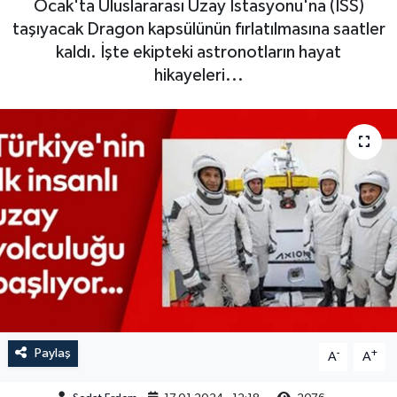
Ocak'ta Uluslararası Uzay İstasyonu'na (ISS)
taşıyacak Dragon kapsülünün fırlatılmasına saatler
kaldı. İşte ekipteki astronotların hayat
hikayeleri...
Paylaş
-
+
A
A