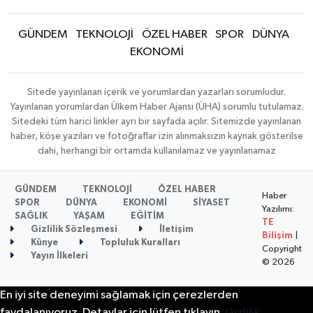
GÜNDEM
TEKNOLOJİ
ÖZEL HABER
SPOR
DÜNYA
EKONOMİ
Sitede yayınlanan içerik ve yorumlardan yazarları sorumludur.
Yayınlanan yorumlardan Ülkem Haber Ajansı (ÜHA) sorumlu tutulamaz.
Sitedeki tüm harici linkler ayrı bir sayfada açılır. Sitemizde yayınlanan
haber, köşe yazıları ve fotoğraflar izin alınmaksızın kaynak gösterilse
dahi, herhangi bir ortamda kullanılamaz ve yayınlanamaz
GÜNDEM
TEKNOLOJİ
ÖZEL HABER
Haber
SPOR
DÜNYA
EKONOMİ
SİYASET
Yazılımı:
SAĞLIK
YAŞAM
EĞİTİM
TE
Gizlilik Sözleşmesi
İletişim
Bilişim
|
Künye
Topluluk Kuralları
Copyright
Yayın İlkeleri
© 2026
En iyi site deneyimi sağlamak için çerezlerden
faydalanıyoruz. Detaylar için lütfen tıklayın.
Gizlilik