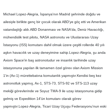
Michael Lopez-Alegria, İspanya'nın Madrid şehrinde doğdu ve
ailesiyle birlikte genç bir çocuk olarak ABD'ye göç etti ve Amerikan
vatandaşlığı aldı.
ABD Donanması ve NASA'da, Deniz Havacılığı,
mühendislik test pilotu, NASA astronotu ve Uluslararası Uzay
İstasyonu (ISS) komutanı dahil olmak üzere çeşitli rollerde 40 yılı
aşkın havacılık ve uzay deneyimine sahip.
Lopez-Alegria, şu anda
Axiom Space'in baş astronotudur ve insanlık tarihinde uzay
istasyonuna yapılan ilk tamamen özel görev olan Axiom Mission
1'in (Ax-1) mürettebatına komutanlık yapmıştır.
Kendisi beş kez
astronotluk yapmış, Ax-1, STS-73, STS-92 ve STS-113 uzay
mekiği görevlerinde ve Soyuz TMA-9 ile uzay istasyonuna gidip
gelmiş ve Expedition 14'ün komutanı olarak görev
yapmıştır.
Lopez-Alegria, Ticari Uzay Uçuşu Federasyonu'nun eski