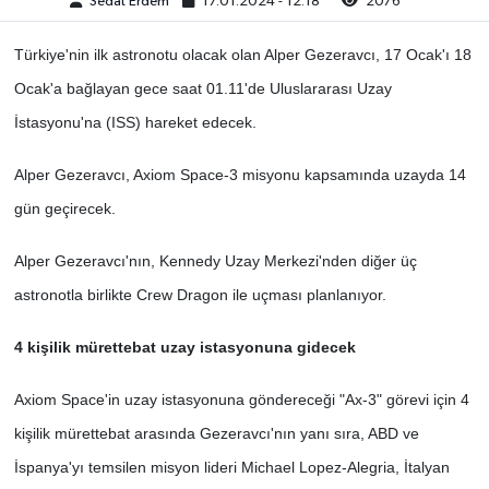
Sedat Erdem
17.01.2024 - 12:18
2076
Türkiye'nin ilk astronotu olacak olan Alper Gezeravcı, 17 Ocak'ı 18
Ocak'a bağlayan gece saat 01.11'de Uluslararası Uzay
İstasyonu'na (ISS) hareket edecek.
Alper Gezeravcı, Axiom Space-3 misyonu kapsamında uzayda 14
gün geçirecek.
Alper Gezeravcı'nın, Kennedy Uzay Merkezi'nden diğer üç
astronotla birlikte Crew Dragon ile uçması planlanıyor.
4 kişilik mürettebat uzay istasyonuna gidecek
Axiom Space'in uzay istasyonuna göndereceği "Ax-3" görevi için 4
kişilik mürettebat arasında Gezeravcı'nın yanı sıra, ABD ve
İspanya'yı temsilen misyon lideri Michael Lopez-Alegria, İtalyan