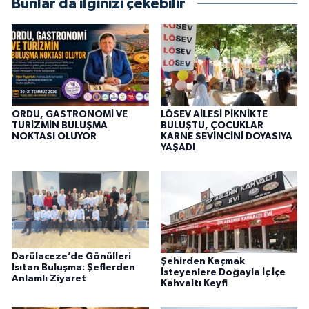
Bunlar da ilginizi çekebilir
ORDU, GASTRONOMİ VE
LÖSEV AİLESİ PİKNİKTE
TURİZMİN BULUŞMA
BULUŞTU, ÇOCUKLAR
NOKTASI OLUYOR
KARNE SEVİNCİNİ DOYASIYA
YAŞADI
Darülaceze’de Gönülleri
Şehirden Kaçmak
Isıtan Buluşma: Şeflerden
İsteyenlere Doğayla İç İçe
Anlamlı Ziyaret
Kahvaltı Keyfi