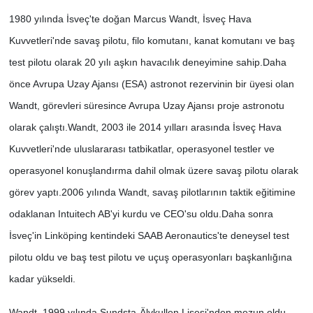
1980 yılında İsveç'te doğan Marcus Wandt, İsveç Hava
Kuvvetleri'nde savaş pilotu, filo komutanı, kanat komutanı ve baş
test pilotu olarak 20 yılı aşkın havacılık deneyimine sahip.
Daha
önce Avrupa Uzay Ajansı (ESA) astronot rezervinin bir üyesi olan
Wandt, görevleri süresince Avrupa Uzay Ajansı proje astronotu
olarak çalıştı.
Wandt, 2003 ile 2014 yılları arasında İsveç Hava
Kuvvetleri'nde uluslararası tatbikatlar, operasyonel testler ve
operasyonel konuşlandırma dahil olmak üzere savaş pilotu olarak
görev yaptı.
2006 yılında Wandt, savaş pilotlarının taktik eğitimine
odaklanan Intuitech AB'yi kurdu ve CEO'su oldu.
Daha sonra
İsveç'in Linköping kentindeki SAAB Aeronautics'te deneysel test
pilotu oldu ve baş test pilotu ve uçuş operasyonları başkanlığına
kadar yükseldi.
Wandt, 1999 yılında Sundsta-Älvkullen Lisesi'nden mezun oldu.