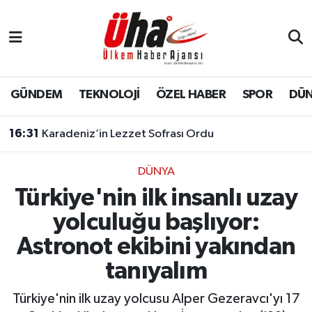
İstanbul Nöbetçi Eczaneler
İstanbul Hava Durumu
GÜNDEM
TEKNOLOJİ
ÖZEL HABER
SPOR
DÜ
İstanbul Namaz Vakitleri
16:31
Karadeniz’in Lezzet Sofrası Ordu
İstanbul Trafik Yoğunluk Haritası
DÜNYA
Türkiye'nin ilk insanlı uzay
Süper Lig Puan Durumu ve Fikstür
yolculuğu başlıyor:
Tüm Manşetler
Astronot ekibini yakından
tanıyalım
Son Dakika Haberleri
Türkiye'nin ilk uzay yolcusu Alper Gezeravcı'yı 17
Haber Arşivi