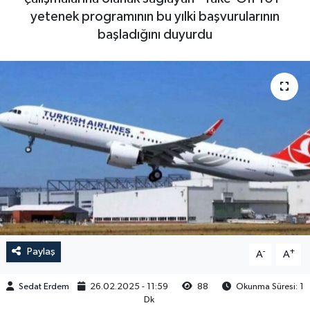
yetenek programının bu yılki başvurularının
başladığını duyurdu
Paylaş
-
+
A
A
Sedat Erdem
26.02.2025 - 11:59
88
Okunma Süresi: 1
Dk