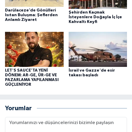
Darülaceze’de Gönülleri
Şehirden Kaçmak
Isıtan Buluşma: Şeflerden
İsteyenlere Doğayla İç İçe
Anlamlı Ziyaret
Kahvaltı Keyfi
LET’S SAUCE’TA YENİ
İsrail ve Gazze'de esir
DÖNEM: AR-GE, ÜR-GE VE
takası başladı
PAZARLAMA YAPILANMASI
GÜÇLENİYOR
Yorumlar