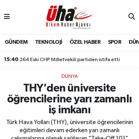
İstanbul Nöbetçi Eczaneler
İstanbul Hava Durumu
GÜNDEM
TEKNOLOJİ
ÖZEL HABER
SPOR
DÜ
İstanbul Namaz Vakitleri
15:40
264 Eski CHP Milletvekili partiden istifa etti
İstanbul Trafik Yoğunluk Haritası
DÜNYA
THY'den üniversite
Süper Lig Puan Durumu ve Fikstür
öğrencilerine yarı zamanlı
Tüm Manşetler
iş imkanı
Son Dakika Haberleri
Türk Hava Yolları (THY), üniversite öğrencilerinin
eğitimleri devam ederken yarı zamanlı
Haber Arşivi
çalışmalarına olanak sağlayan "Take-Off 101"