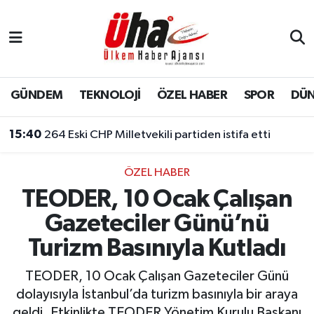
İstanbul Nöbetçi Eczaneler
İstanbul Hava Durumu
GÜNDEM
TEKNOLOJİ
ÖZEL HABER
SPOR
DÜ
İstanbul Namaz Vakitleri
15:40
264 Eski CHP Milletvekili partiden istifa etti
İstanbul Trafik Yoğunluk Haritası
ÖZEL HABER
TEODER, 10 Ocak Çalışan
Süper Lig Puan Durumu ve Fikstür
Gazeteciler Günü’nü
Tüm Manşetler
Turizm Basınıyla Kutladı
Son Dakika Haberleri
TEODER, 10 Ocak Çalışan Gazeteciler Günü
dolayısıyla İstanbul’da turizm basınıyla bir araya
Haber Arşivi
geldi. Etkinlikte TEODER Yönetim Kurulu Başkanı