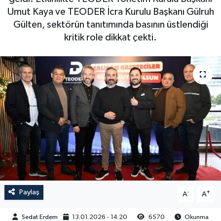
Umut Kaya ve TEODER İcra Kurulu Başkanı Gülruh
Gülten, sektörün tanıtımında basının üstlendiği
kritik role dikkat çekti.
Paylaş
-
+
A
A
Sedat Erdem
13.01.2026 - 14:20
6570
Okunma