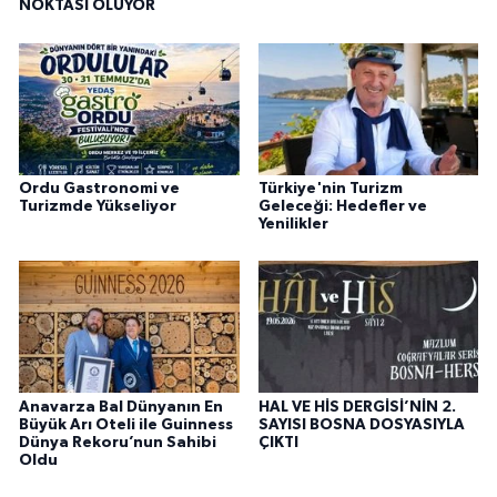
NOKTASI OLUYOR
Ordu Gastronomi ve
Türkiye'nin Turizm
Turizmde Yükseliyor
Geleceği: Hedefler ve
Yenilikler
Anavarza Bal Dünyanın En
HAL VE HİS DERGİSİ’NİN 2.
Büyük Arı Oteli ile Guinness
SAYISI BOSNA DOSYASIYLA
Dünya Rekoru’nun Sahibi
ÇIKTI
Oldu