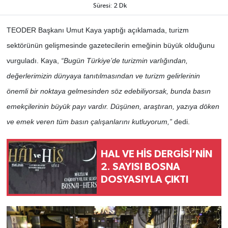
Süresi: 2 Dk
TEODER Başkanı Umut Kaya yaptığı açıklamada, turizm
sektörünün gelişmesinde gazetecilerin emeğinin büyük olduğunu
vurguladı. Kaya,
“Bugün Türkiye’de turizmin varlığından,
değerlerimizin dünyaya tanıtılmasından ve turizm gelirlerinin
önemli bir noktaya gelmesinden söz edebiliyorsak, bunda basın
emekçilerinin büyük payı vardır. Düşünen, araştıran, yazıya döken
ve emek veren tüm basın çalışanlarını kutluyorum,”
dedi.
HAL VE HİS DERGİSİ’NİN
2. SAYISI BOSNA
DOSYASIYLA ÇIKTI