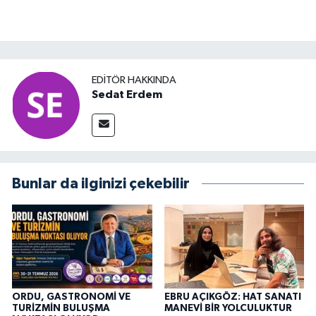
EDITÖR HAKKINDA
Sedat Erdem
Bunlar da ilginizi çekebilir
ORDU, GASTRONOMİ VE
EBRU AÇIKGÖZ: HAT SANATI
TURİZMİN BULUŞMA
MANEVİ BİR YOLCULUKTUR