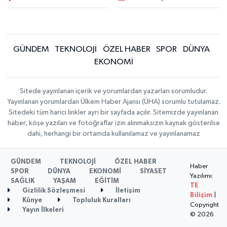
GÜNDEM
TEKNOLOJİ
ÖZEL HABER
SPOR
DÜNYA
EKONOMİ
Sitede yayınlanan içerik ve yorumlardan yazarları sorumludur.
Yayınlanan yorumlardan Ülkem Haber Ajansı (ÜHA) sorumlu tutulamaz.
Sitedeki tüm harici linkler ayrı bir sayfada açılır. Sitemizde yayınlanan
haber, köşe yazıları ve fotoğraflar izin alınmaksızın kaynak gösterilse
dahi, herhangi bir ortamda kullanılamaz ve yayınlanamaz
GÜNDEM
TEKNOLOJİ
ÖZEL HABER
Haber
SPOR
DÜNYA
EKONOMİ
SİYASET
Yazılımı:
SAĞLIK
YAŞAM
EĞİTİM
TE
Gizlilik Sözleşmesi
İletişim
Bilişim
|
Künye
Topluluk Kuralları
Copyright
Yayın İlkeleri
© 2026