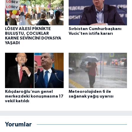
LÖSEV AİLESİ PİKNİKTE
Sırbistan Cumhurbaşkanı
BULUŞTU, ÇOCUKLAR
Vucic'ten istifa kararı
KARNE SEVİNCİNİ DOYASIYA
YAŞADI
Kılıçdaroğlu'nun genel
Meteorolojiden 6 ile
merkezdeki konuşmasına 17
sağanak yağış uyarısı
vekil katıldı
Yorumlar