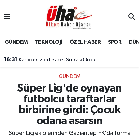
İstanbul Nöbetçi Eczaneler
İstanbul Hava Durumu
GÜNDEM
TEKNOLOJİ
ÖZEL HABER
SPOR
DÜ
İstanbul Namaz Vakitleri
16:31
Karadeniz’in Lezzet Sofrası Ordu
İstanbul Trafik Yoğunluk Haritası
GÜNDEM
Süper Lig'de oynayan
Süper Lig Puan Durumu ve Fikstür
futbolcu taraftarlar
Tüm Manşetler
birbirine girdi: Çocuk
odana asarsın
Son Dakika Haberleri
Süper Lig ekiplerinden Gaziantep FK’da forma
Haber Arşivi