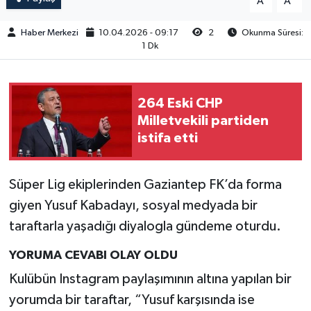
A
A
Haber Merkezi
10.04.2026 - 09:17
2
Okunma Süresi:
1 Dk
264 Eski CHP
Milletvekili partiden
istifa etti
Süper Lig ekiplerinden Gaziantep FK’da forma
giyen Yusuf Kabadayı, sosyal medyada bir
taraftarla yaşadığı diyalogla gündeme oturdu.
YORUMA CEVABI OLAY OLDU
Kulübün Instagram paylaşımının altına yapılan bir
yorumda bir taraftar, “Yusuf karşısında ise