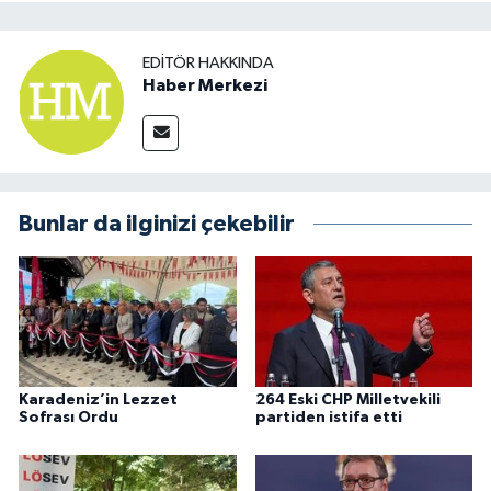
EDITÖR HAKKINDA
Haber Merkezi
Bunlar da ilginizi çekebilir
Karadeniz’in Lezzet
264 Eski CHP Milletvekili
Sofrası Ordu
partiden istifa etti