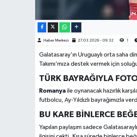
Haber Merkezi
27.03.2026 - 09:32
1
Galatasaray'ın Uruguaylı orta saha din
Takımı'mıza destek vermek için soluğ
TÜRK BAYRAĞIYLA FOTO
Romanya
ile oynanacak hazırlık karşı
futbolcu, Ay-Yıldızlı bayrağımızla ver
BU KARE BİNLERCE BEĞE
Yapılan paylaşım sadece Galatasaraylı 
ilgisini çekti. Kısa sürede binlerce be