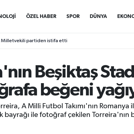
NOLOJİ
ÖZEL HABER
SPOR
DÜNYA
EKON
Milletvekili partiden istifa etti
ra'nın Beşiktaş S
oğrafa beğeni yağı
rreira, A Milli Futbol Takımı'nın Romanya 
bayrağı ile fotoğraf çekilen Torreira'nın 