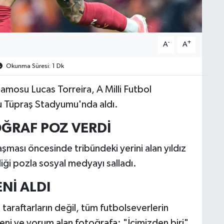
-
+
A
A
Okunma Süresi: 1 Dk
amosu Lucas Torreira, A Milli Futbol
u Tüpraş Stadyumu'nda aldı.
ĞRAF POZ VERDİ
laşması öncesinde tribündeki yerini alan yıldız
diği pozla sosyal medyayı salladı.
Nİ ALDI
taraftarların değil, tüm futbolseverlerin
ğeni ve yorum alan fotoğrafa; "İçimizden biri",