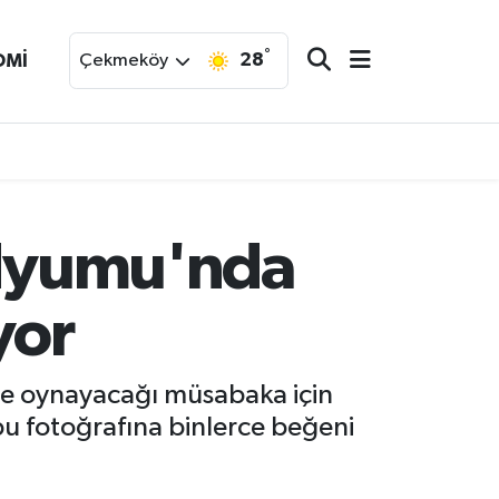
°
28
OMİ
Çekmeköy
tadyumu'nda
yor
ile oynayacağı müsabaka için
bu fotoğrafına binlerce beğeni