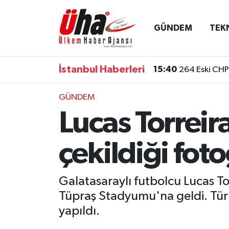
GÜNDEM
TEK
İstanbul Nöbetçi Eczaneler
İstanbul Hava Durumu
İstanbul Haberleri
15:40
264 Eski CHP 
İstanbul Namaz Vakitleri
GÜNDEM
Lucas Torrei
İstanbul Trafik Yoğunluk Haritası
Süper Lig Puan Durumu ve Fikstür
çekildiği fot
Tüm Manşetler
Galatasaraylı futbolcu Lucas To
Tüpraş Stadyumu'na geldi. Türk 
Son Dakika Haberleri
yapıldı.
Haber Arşivi