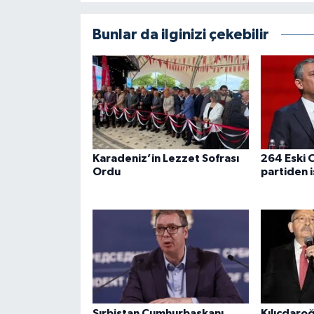
Bunlar da ilginizi çekebilir
Karadeniz’in Lezzet Sofrası
264 Eski C
Ordu
partiden i
Sırbistan Cumhurbaşkanı
Kılıçdaro