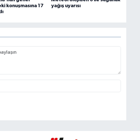
ki konuşmasına 17
yağış uyarısı
dı