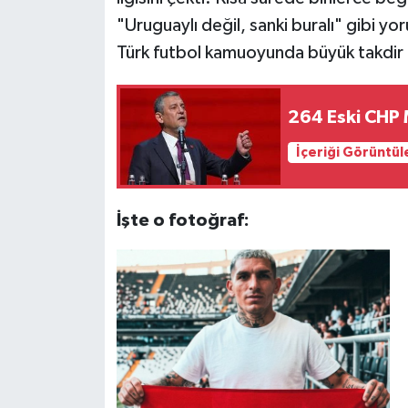
"Uruguaylı değil, sanki buralı" gibi yo
Türk futbol kamuoyunda büyük takdir 
264 Eski CHP M
İçeriği Görüntül
İşte o fotoğraf: