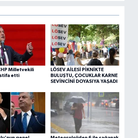
HP Milletvekili
LÖSEV AİLESİ PİKNİKTE
stifa etti
BULUŞTU, ÇOCUKLAR KARNE
SEVİNCİNİ DOYASIYA YAŞADI
ğlu'nun genel
Meteorolojiden 6 ile sağanak