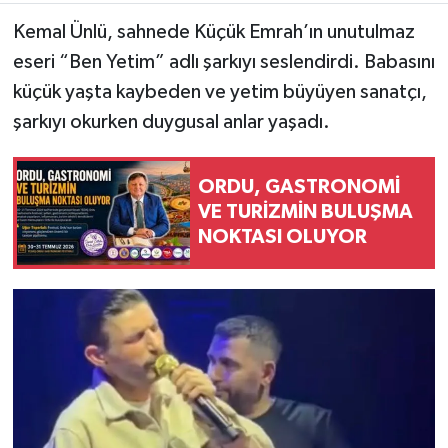
Kemal Ünlü, sahnede Küçük Emrah’ın unutulmaz
eseri “Ben Yetim” adlı şarkıyı seslendirdi. Babasını
küçük yaşta kaybeden ve yetim büyüyen sanatçı,
şarkıyı okurken duygusal anlar yaşadı.
ORDU, GASTRONOMİ
VE TURİZMİN BULUŞMA
NOKTASI OLUYOR