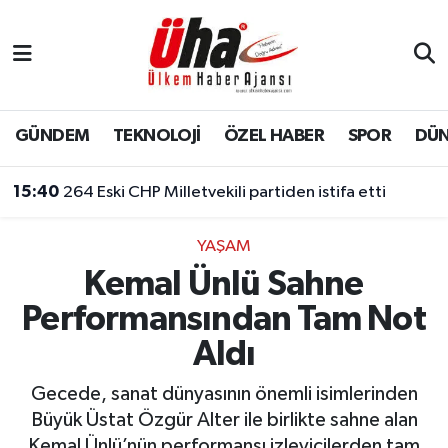
İstanbul Nöbetçi Eczaneler
İstanbul Hava Durumu
GÜNDEM
TEKNOLOJİ
ÖZEL HABER
SPOR
DÜ
İstanbul Namaz Vakitleri
15:40
264 Eski CHP Milletvekili partiden istifa etti
İstanbul Trafik Yoğunluk Haritası
YAŞAM
Kemal Ünlü Sahne
Süper Lig Puan Durumu ve Fikstür
Performansından Tam Not
Tüm Manşetler
Aldı
Son Dakika Haberleri
Gecede, sanat dünyasının önemli isimlerinden
Büyük Üstat Özgür Alter ile birlikte sahne alan
Haber Arşivi
Kemal Ünlü’nün performansı izleyicilerden tam