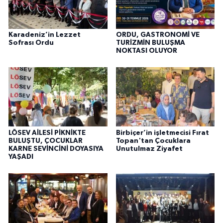
Karadeniz’in Lezzet
ORDU, GASTRONOMİ VE
Sofrası Ordu
TURİZMİN BULUŞMA
NOKTASI OLUYOR
LÖSEV AİLESİ PİKNİKTE
Birbiçer’in işletmecisi Fırat
BULUŞTU, ÇOCUKLAR
Topan'tan Çocuklara
KARNE SEVİNCİNİ DOYASIYA
Unutulmaz Ziyafet
YAŞADI