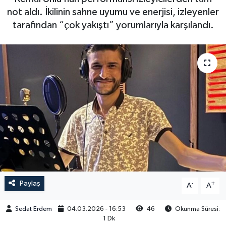
not aldı. İkilinin sahne uyumu ve enerjisi, izleyenler
tarafından “çok yakıştı” yorumlarıyla karşılandı.
Paylaş
-
+
A
A
Sedat Erdem
04.03.2026 - 16:53
46
Okunma Süresi:
1 Dk