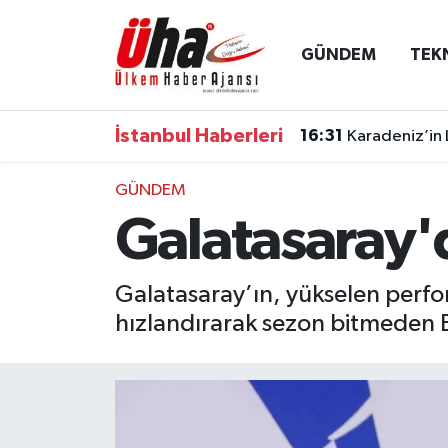
GÜNDEM
TEK
İstanbul Nöbetçi Eczaneler
İstanbul Hava Durumu
İstanbul Haberleri
16:31
Karadeniz’in 
İstanbul Namaz Vakitleri
GÜNDEM
Galatasaray'
İstanbul Trafik Yoğunluk Haritası
Süper Lig Puan Durumu ve Fikstür
Galatasaray’ın, yükselen perfor
hızlandırarak sezon bitmeden Ba
Tüm Manşetler
Son Dakika Haberleri
Haber Arşivi