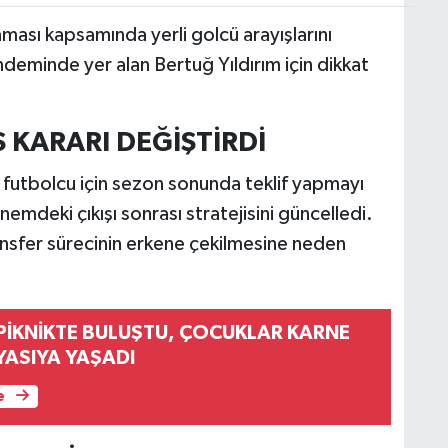
ması kapsamında yerli golcü arayışlarını
ündeminde yer alan Bertuğ Yıldırım için dikkat
KARARI DEĞİŞTİRDİ
 futbolcu için sezon sonunda teklif yapmayı
mdeki çıkışı sonrası stratejisini güncelledi.
nsfer sürecinin erkene çekilmesine neden
 PİKNİKTE BULUŞTU, ÇOCUKLAR KARNE
YASIYA YAŞADI
e