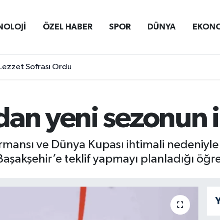
NOLOJİ
ÖZEL HABER
SPOR
DÜNYA
EKON
Lezzet Sofrası Ordu
dan yeni sezonun 
mansı ve Dünya Kupası ihtimali nedeniyle 
şakşehir’e teklif yapmayı planladığı öğre
Y