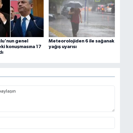
ğlu'nun genel
Meteorolojiden 6 ile sağanak
ki konuşmasına 17
yağış uyarısı
dı