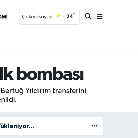
°
24
OMİ
Çekmeköy
ilk bombası
Bertuğ Yıldırım transferini
nildi.
ükleniyor...