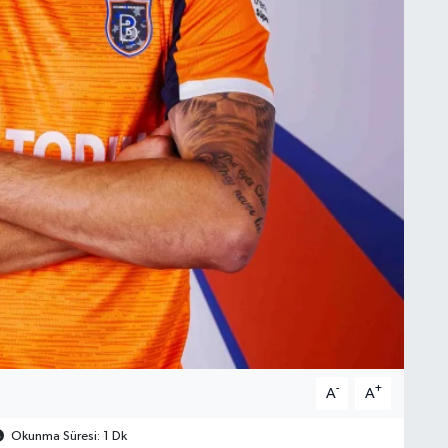
-
+
A
A
Okunma Süresi: 1 Dk