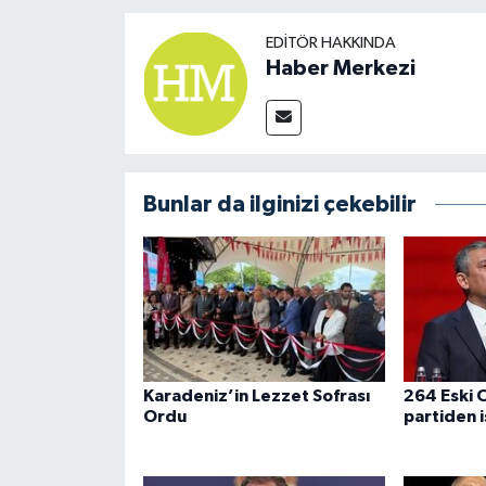
EDITÖR HAKKINDA
Haber Merkezi
Bunlar da ilginizi çekebilir
Karadeniz’in Lezzet Sofrası
264 Eski C
Ordu
partiden i