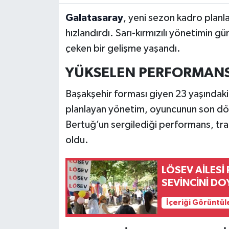
Galatasaray
, yeni sezon kadro planla
hızlandırdı. Sarı-kırmızılı yönetimin g
çeken bir gelişme yaşandı.
YÜKSELEN PERFORMANS 
Başakşehir forması giyen 23 yaşındaki
planlayan yönetim, oyuncunun son döne
Bertuğ’un sergilediği performans, tra
oldu.
LÖSEV AİLESİ
SEVİNCİNİ DO
İçeriği Görüntül