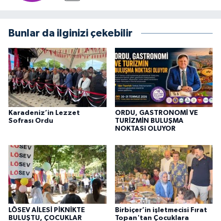
Bunlar da ilginizi çekebilir
Karadeniz’in Lezzet
ORDU, GASTRONOMİ VE
Sofrası Ordu
TURİZMİN BULUŞMA
NOKTASI OLUYOR
LÖSEV AİLESİ PİKNİKTE
Birbiçer’in işletmecisi Fırat
BULUŞTU, ÇOCUKLAR
Topan'tan Çocuklara