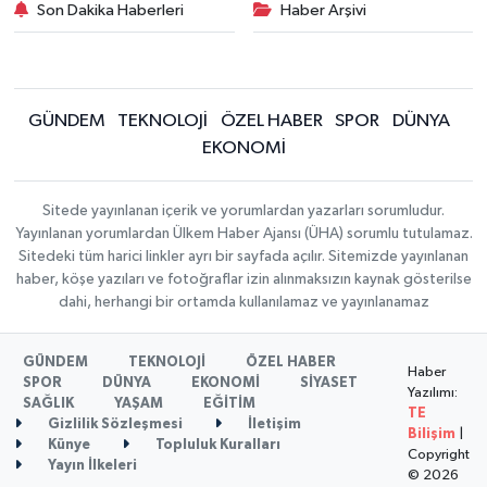
Son Dakika Haberleri
Haber Arşivi
GÜNDEM
TEKNOLOJİ
ÖZEL HABER
SPOR
DÜNYA
EKONOMİ
Sitede yayınlanan içerik ve yorumlardan yazarları sorumludur.
Yayınlanan yorumlardan Ülkem Haber Ajansı (ÜHA) sorumlu tutulamaz.
Sitedeki tüm harici linkler ayrı bir sayfada açılır. Sitemizde yayınlanan
haber, köşe yazıları ve fotoğraflar izin alınmaksızın kaynak gösterilse
dahi, herhangi bir ortamda kullanılamaz ve yayınlanamaz
GÜNDEM
TEKNOLOJİ
ÖZEL HABER
Haber
SPOR
DÜNYA
EKONOMİ
SİYASET
Yazılımı:
SAĞLIK
YAŞAM
EĞİTİM
TE
Gizlilik Sözleşmesi
İletişim
Bilişim
|
Künye
Topluluk Kuralları
Copyright
Yayın İlkeleri
© 2026