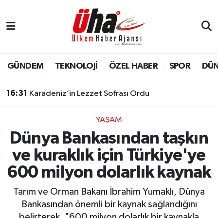
İstanbul Nöbetçi Eczaneler
İstanbul Hava Durumu
GÜNDEM
TEKNOLOJİ
ÖZEL HABER
SPOR
DÜ
İstanbul Namaz Vakitleri
16:31
Karadeniz’in Lezzet Sofrası Ordu
İstanbul Trafik Yoğunluk Haritası
YAŞAM
Dünya Bankasından taşkın
Süper Lig Puan Durumu ve Fikstür
ve kuraklık için Türkiye'ye
Tüm Manşetler
600 milyon dolarlık kaynak
Son Dakika Haberleri
Tarım ve Orman Bakanı İbrahim Yumaklı, Dünya
Bankasından önemli bir kaynak sağlandığını
Haber Arşivi
belirterek, "600 milyon dolarlık bir kaynakla