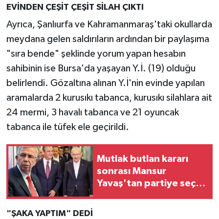
EVİNDEN ÇEŞİT ÇEŞİT SİLAH ÇIKTI
Ayrıca, Şanlıurfa ve Kahramanmaraş'taki okullarda
meydana gelen saldırıların ardından bir paylaşıma
"sıra bende" şeklinde yorum yapan hesabın
sahibinin ise Bursa'da yaşayan Y.İ. (19) olduğu
belirlendi. Gözaltına alınan Y.İ'nin evinde yapılan
aramalarda 2 kurusıkı tabanca, kurusıkı silahlara ait
24 mermi, 3 havalı tabanca ve 21 oyuncak
tabanca ile tüfek ele geçirildi.
Mutlak butlan kararı
sonrası Mansur
Yavaş'tan partiye seçim
çağrısı
"ŞAKA YAPTIM" DEDİ