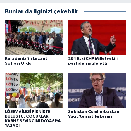
Bunlar da ilginizi çekebilir
Karadeniz’in Lezzet
264 Eski CHP Milletvekili
Sofrası Ordu
partiden istifa etti
LÖSEV AİLESİ PİKNİKTE
Sırbistan Cumhurbaşkanı
BULUŞTU, ÇOCUKLAR
Vucic'ten istifa kararı
KARNE SEVİNCİNİ DOYASIYA
YAŞADI