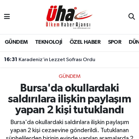
İstanbul Nöbetçi Eczaneler
İstanbul Hava Durumu
GÜNDEM
TEKNOLOJİ
ÖZEL HABER
SPOR
DÜ
İstanbul Namaz Vakitleri
16:31
Karadeniz’in Lezzet Sofrası Ordu
İstanbul Trafik Yoğunluk Haritası
GÜNDEM
Bursa'da okullardaki
Süper Lig Puan Durumu ve Fikstür
saldırılara ilişkin paylaşım
Tüm Manşetler
yapan 2 kişi tutuklandı
Son Dakika Haberleri
Bursa'da okullardaki saldırılara ilişkin paylaşım
yapan 2 kişi cezaevine gönderildi. Tutuklanan
Haber Arşivi
şüphelilerden birinin evinde yapılan aramalarda 2