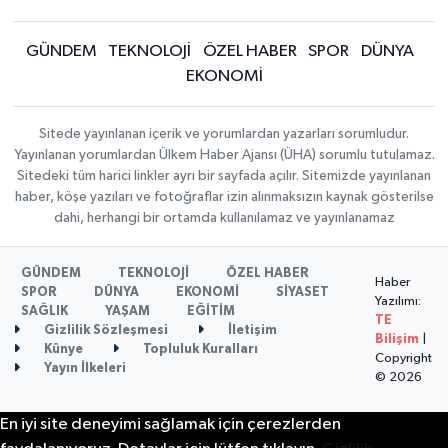
GÜNDEM
TEKNOLOJİ
ÖZEL HABER
SPOR
DÜNYA
EKONOMİ
Sitede yayınlanan içerik ve yorumlardan yazarları sorumludur.
Yayınlanan yorumlardan Ülkem Haber Ajansı (ÜHA) sorumlu tutulamaz.
Sitedeki tüm harici linkler ayrı bir sayfada açılır. Sitemizde yayınlanan
haber, köşe yazıları ve fotoğraflar izin alınmaksızın kaynak gösterilse
dahi, herhangi bir ortamda kullanılamaz ve yayınlanamaz
GÜNDEM
TEKNOLOJİ
ÖZEL HABER
Haber
SPOR
DÜNYA
EKONOMİ
SİYASET
Yazılımı:
SAĞLIK
YAŞAM
EĞİTİM
TE
Gizlilik Sözleşmesi
İletişim
Bilişim
|
Künye
Topluluk Kuralları
Copyright
Yayın İlkeleri
© 2026
En iyi site deneyimi sağlamak için çerezlerden