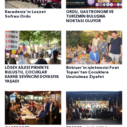
Karadeniz’in Lezzet
ORDU, GASTRONOMİ VE
Sofrası Ordu
TURİZMİN BULUŞMA
NOKTASI OLUYOR
LÖSEV AİLESİ PİKNİKTE
Birbiçer’in işletmecisi Fırat
BULUŞTU, ÇOCUKLAR
Topan'tan Çocuklara
KARNE SEVİNCİNİ DOYASIYA
Unutulmaz Ziyafet
YAŞADI