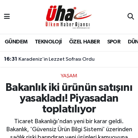
İstanbul Nöbetçi Eczaneler
İstanbul Hava Durumu
GÜNDEM
TEKNOLOJİ
ÖZEL HABER
SPOR
DÜ
İstanbul Namaz Vakitleri
16:31
Karadeniz’in Lezzet Sofrası Ordu
İstanbul Trafik Yoğunluk Haritası
YAŞAM
Bakanlık iki ürünün satışını
Süper Lig Puan Durumu ve Fikstür
yasakladı! Piyasadan
Tüm Manşetler
toplatılıyor
Son Dakika Haberleri
Ticaret Bakanlığı'ndan yeni bir karar geldi.
Bakanlık, 'Güvensiz Ürün Bilgi Sistemi' üzerinden
Haber Arşivi
sağlık riski barındıran yeni ürünleri kamuoyuna