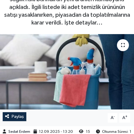
açıkladı. İlgili listede iki adet temizlik ürününün
satışı yasaklanırken, piyasadan da toplatılmalarına
karar verildi. İşte detaylar...
Paylaş
-
+
A
A
Sedat Erdem
12.09.2025 - 13:20
15
Okunma Süresi: 1