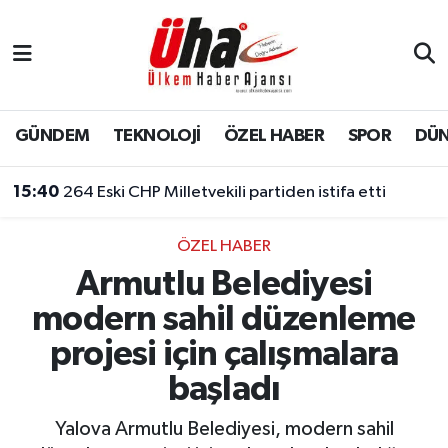
İstanbul Nöbetçi Eczaneler
İstanbul Hava Durumu
GÜNDEM
TEKNOLOJİ
ÖZEL HABER
SPOR
DÜ
İstanbul Namaz Vakitleri
15:40
264 Eski CHP Milletvekili partiden istifa etti
İstanbul Trafik Yoğunluk Haritası
ÖZEL HABER
Armutlu Belediyesi
Süper Lig Puan Durumu ve Fikstür
modern sahil düzenleme
Tüm Manşetler
projesi için çalışmalara
başladı
Son Dakika Haberleri
Yalova Armutlu Belediyesi, modern sahil
Haber Arşivi