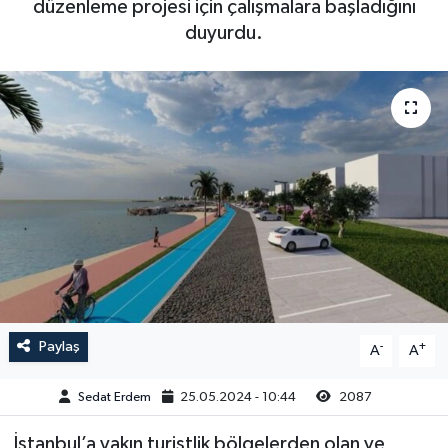
düzenleme projesi için çalışmalara başladığını
duyurdu.
Paylaş
-
+
A
A
Sedat Erdem
25.05.2024 - 10:44
2087
İstanbul’a yakın turistlik bölgelerden olan ve