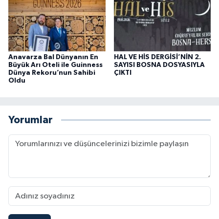
Anavarza Bal Dünyanın En
HAL VE HİS DERGİSİ’NİN 2.
Büyük Arı Oteli ile Guinness
SAYISI BOSNA DOSYASIYLA
Dünya Rekoru’nun Sahibi
ÇIKTI
Oldu
Yorumlar