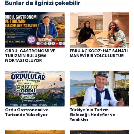
Bunlar da ilginizi çekebilir
ORDU, GASTRONOMİ VE
EBRU AÇIKGÖZ: HAT SANATI
TURİZMİN BULUŞMA
MANEVİ BİR YOLCULUKTUR
NOKTASI OLUYOR
Ordu Gastronomi ve
Türkiye'nin Turizm
Turizmde Yükseliyor
Geleceği: Hedefler ve
Yenilikler